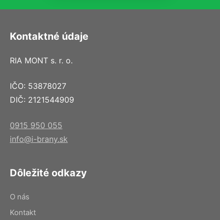
Kontaktné údaje
RIA MONT s. r. o.
IČO: 53878027
DIČ: 2121544909
0915 950 055
info@i-brany.sk
Dôležité odkazy
O nás
Kontakt