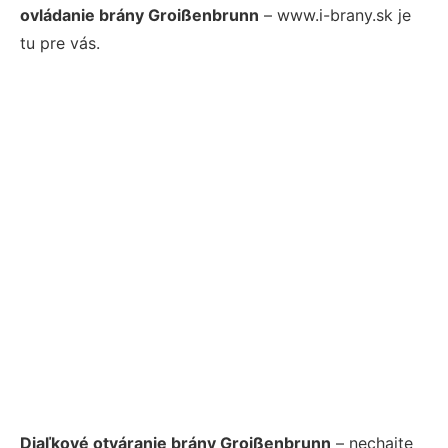
ovládanie brány Groißenbrunn
– www.i-brany.sk je
tu pre vás.
Diaľkové otváranie brány Groißenbrunn
– nechajte