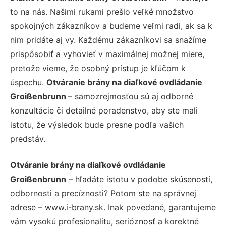
to na nás. Našimi rukami prešlo veľké množstvo
spokojných zákazníkov a budeme veľmi radi, ak sa k
nim pridáte aj vy. Každému zákazníkovi sa snažíme
prispôsobiť a vyhovieť v maximálnej možnej miere,
pretože vieme, že osobný prístup je kľúčom k
úspechu.
Otváranie brány na diaľkové ovdládanie
Groißenbrunn
– samozrejmosťou sú aj odborné
konzultácie či detailné poradenstvo, aby ste mali
istotu, že výsledok bude presne podľa vašich
predstáv.
Otváranie brány na diaľkové ovdládanie
Groißenbrunn
– hľadáte istotu v podobe skúseností,
odbornosti a precíznosti? Potom ste na správnej
adrese – www.i-brany.sk. Inak povedané, garantujeme
vám vysokú profesionalitu, serióznosť a korektné