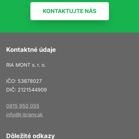
KONTAKTUJTE NÁS
Kontaktné údaje
RIA MONT s. r. o.
IČO: 53878027
DIČ: 2121544909
0915 950 055
info@i-brany.sk
Dôležité odkazy