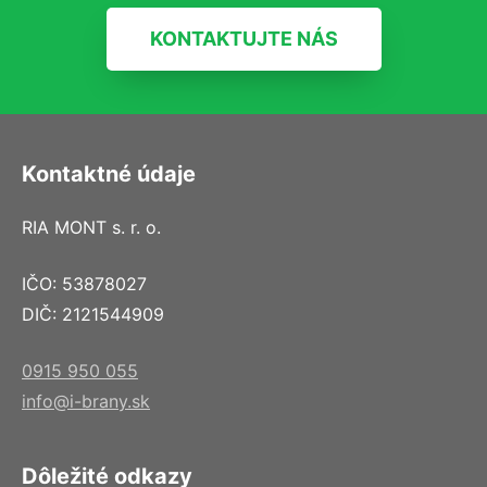
KONTAKTUJTE NÁS
Kontaktné údaje
RIA MONT s. r. o.
IČO: 53878027
DIČ: 2121544909
0915 950 055
info@i-brany.sk
Dôležité odkazy