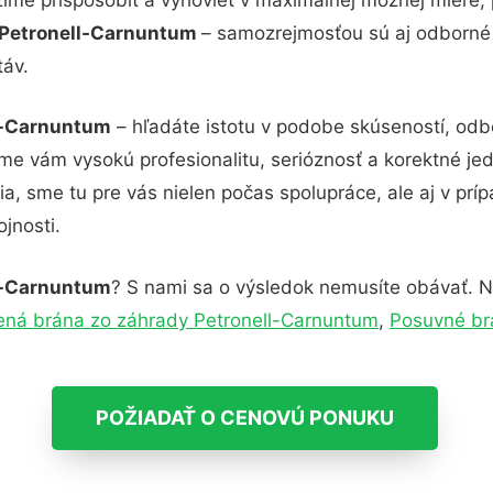
e Petronell-Carnuntum
– samozrejmosťou sú aj odborné k
táv.
ll-Carnuntum
– hľadáte istotu v podobe skúseností, odbo
me vám vysokú profesionalitu, serióznosť a korektné j
, sme tu pre vás nielen počas spolupráce, ale aj v príp
jnosti.
ll-Carnuntum
? S nami sa o výsledok nemusíte obávať. Ne
ená brána zo záhrady Petronell-Carnuntum
,
Posuvné br
POŽIADAŤ O CENOVÚ PONUKU