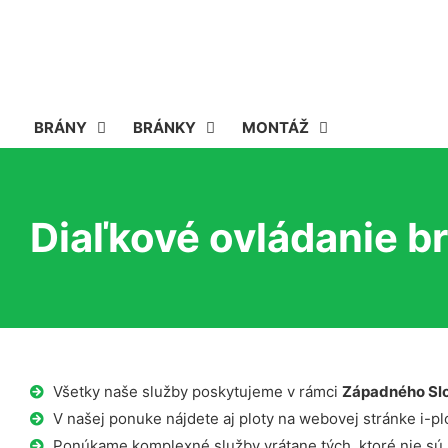
BRÁNY
BRÁNKY
MONTÁŽ
Diaľkové ovládanie b
Všetky naše služby poskytujeme v rámci
Západného Sl
V našej ponuke nájdete aj ploty na webovej stránke i-plo
Ponúkame komplexné služby vrátane tých, ktoré nie sú