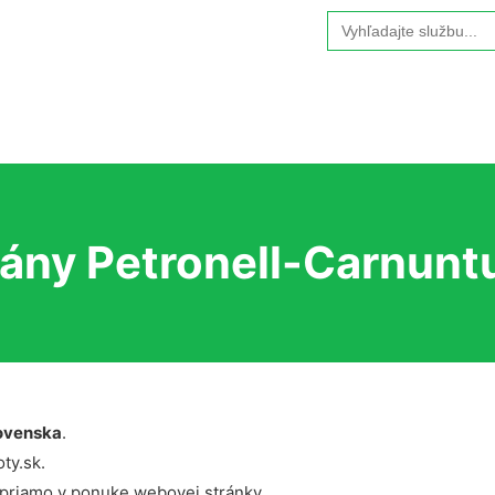
Search
for:
rány Petronell-Carnun
ovenska
.
ty.sk.
 priamo v ponuke webovej stránky.