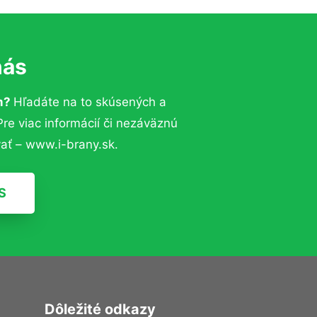
nás
um?
Hľadáte na to skúsených a
e viac informácií či nezáväznú
ať – www.i-brany.sk.
S
Dôležité odkazy