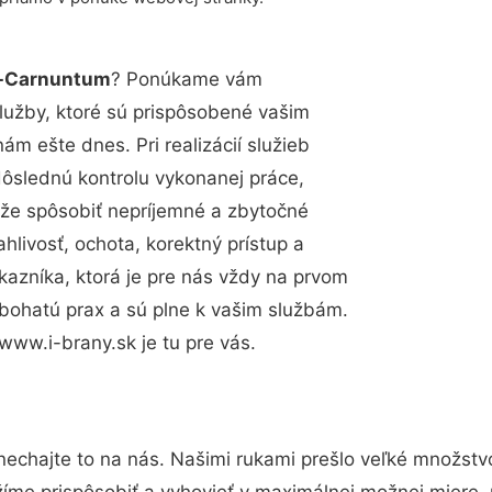
ll-Carnuntum
? Ponúkame vám
lužby, ktoré sú prispôsobené vašim
m ešte dnes. Pri realizácií služieb
dôslednú kontrolu vykonanej práce,
že spôsobiť nepríjemné a zbytočné
hlivosť, ochota, korektný prístup a
azníka, ktorá je pre nás vždy na prvom
 bohatú prax a sú plne k vašim službám.
www.i-brany.sk je tu pre vás.
nechajte to na nás. Našimi rukami prešlo veľké množstv
žíme prispôsobiť a vyhovieť v maximálnej možnej miere, 