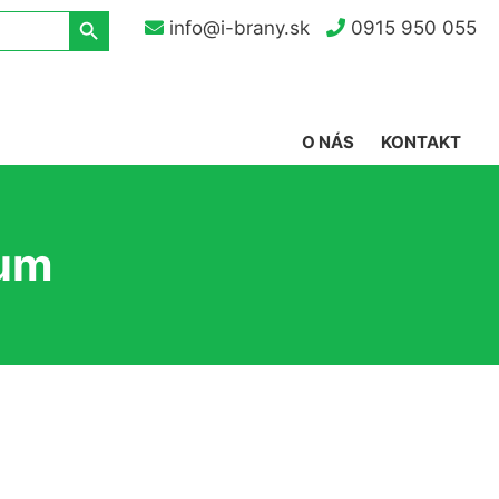
Search Button
info@i-brany.sk
0915 950 055
O NÁS
KONTAKT
tum