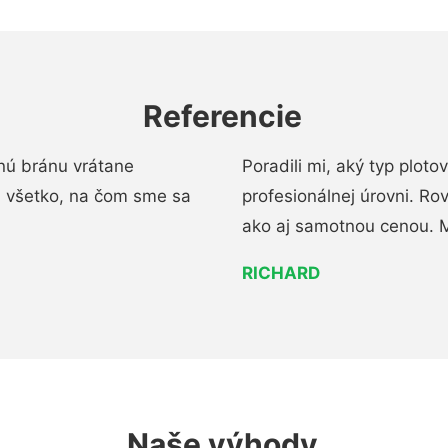
Referencie
nú bránu vrátane
Poradili mi, aký typ ploto
i všetko, na čom sme sa
profesionálnej úrovni. R
ako aj samotnou cenou. 
RICHARD
Naše výhody