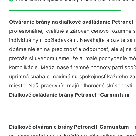
Otváranie brány na diaľkové ovdládanie Petrone
profesionálne, kvalitné a zároveň cenovo rozumné s
individuálnym požiadavkám. Neváhajte a ozvite sa ná
dbáme nielen na precíznosť a odbornosť, ale aj na 
pretože si uvedomujeme, že aj malé pochybenie mô
komplikácie. Medzi naše firemné hodnoty patrí spoľa
úprimná snaha o maximálnu spokojnosť každého zák
mieste. Naši pracovníci majú dlhoročné skúsenosti,
Diaľkové ovládanie brány Petronell-Carnuntum
– 
Diaľkové otváranie brány Petronell-Carnuntum
– 
sa k nim pridáte aj vy. Každému zákazníkovi sa sna