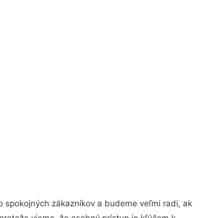
o spokojných zákazníkov a budeme veľmi radi, ak
pretože vieme, že osobný prístup je kľúčom k