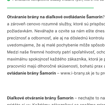
Otváranie brány na diaľkové ovdládanie Šamorín
?
a zároveň cenovo rozumné služby, ktoré sú prispôs
požiadavkám. Neváhajte a ozvite sa nám ešte dnes. 
precíznosť a odbornosť, ale aj na dôslednú kontrolu
uvedomujeme, že aj malé pochybenie môže spôsobiť
Medzi naše firemné hodnoty patrí spoľahlivosť, och
maximálnu spokojnosť každého zákazníka, ktorá je 
pracovníci majú dlhoročné skúsenosti, bohatú prax 
ovládanie brány Šamorín
– www.i-brany.sk je tu pr
Diaľkové otváranie brány Šamorín
– nechajte to na
pridáte aj vy. Každému zákazníkovi sa snažíme pris