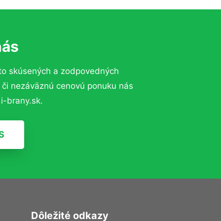
nás
to skúsených a zodpovedných
ií či nezáväznú cenovú ponuku nás
i-brany.sk.
S
Dôležité odkazy