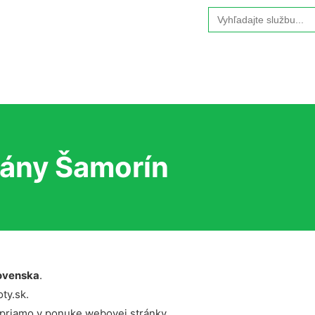
Search
for:
rány Šamorín
ovenska
.
ty.sk.
 priamo v ponuke webovej stránky.