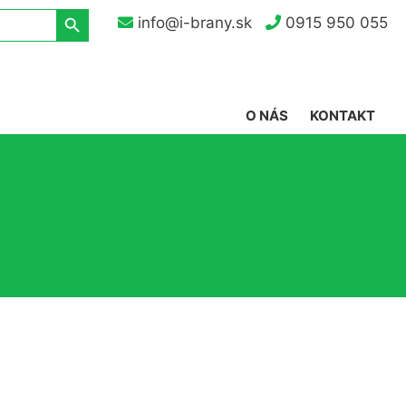
Search Button
info@i-brany.sk
0915 950 055
O NÁS
KONTAKT