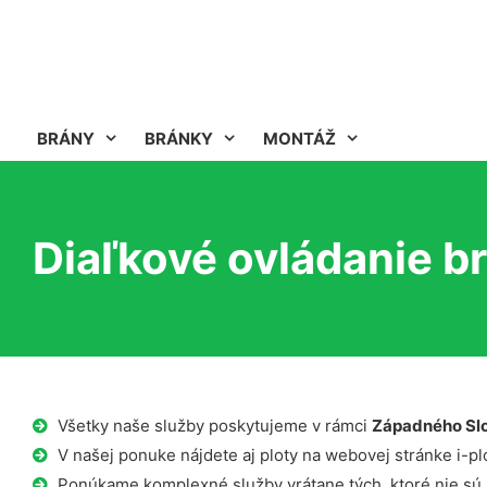
BRÁNY
BRÁNKY
MONTÁŽ
Diaľkové ovládanie b
Všetky naše služby poskytujeme v rámci
Západného Sl
V našej ponuke nájdete aj ploty na webovej stránke i-plo
Ponúkame komplexné služby vrátane tých, ktoré nie sú