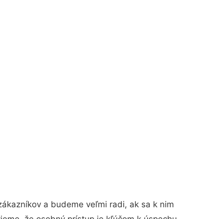
zákazníkov a budeme veľmi radi, ak sa k nim
vieme, že osobný prístup je kľúčom k úspechu.