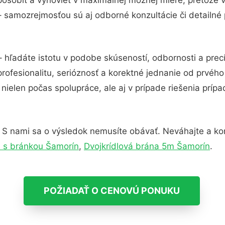
– samozrejmosťou sú aj odborné konzultácie či detailné 
 hľadáte istotu v podobe skúseností, odbornosti a prec
rofesionalitu, serióznosť a korektné jednanie od prvéh
nielen počas spolupráce, ale aj v prípade riešenia príp
 S nami sa o výsledok nemusíte obávať. Neváhajte a konta
 s bránkou Šamorín
,
Dvojkrídlová brána 5m Šamorín
.
POŽIADAŤ O CENOVÚ PONUKU