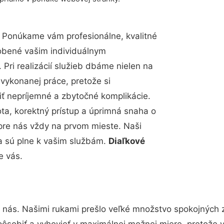
 Ponúkame vám profesionálne, kvalitné
obené vašim individuálnym
Pri realizácií služieb dbáme nielen na
 vykonanej práce, pretože si
 nepríjemné a zbytočné komplikácie.
ota, korektný prístup a úprimná snaha o
pre nás vždy na prvom mieste. Naši
a sú plne k vašim službám.
Diaľkové
e vás.
 nás. Našimi rukami prešlo veľké množstvo spokojných 
pôsobiť a vyhovieť v maximálnej možnej miere, pretože 