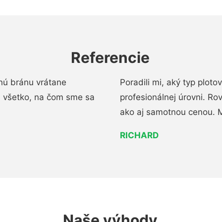
Referencie
nú bránu vrátane
Poradili mi, aký typ ploto
i všetko, na čom sme sa
profesionálnej úrovni. R
ako aj samotnou cenou. 
RICHARD
Naše výhody