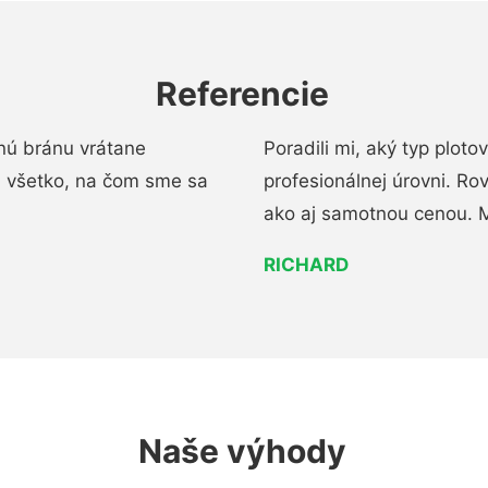
Referencie
nú bránu vrátane
Poradili mi, aký typ ploto
i všetko, na čom sme sa
profesionálnej úrovni. R
ako aj samotnou cenou. 
RICHARD
Naše výhody