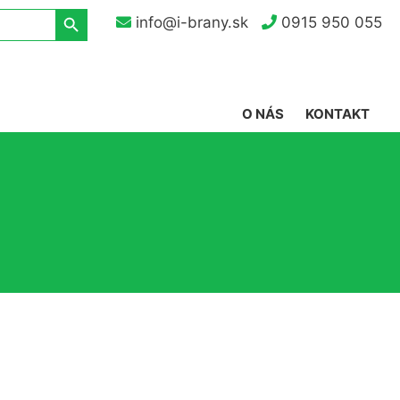
Search Button
info@i-brany.sk
0915 950 055
O NÁS
KONTAKT