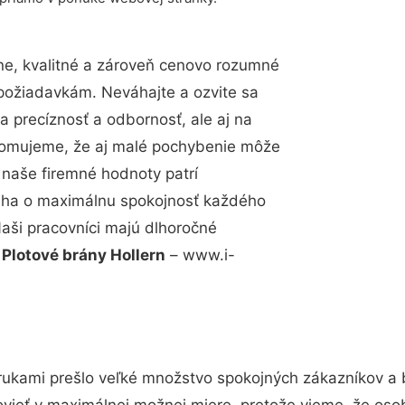
e, kvalitné a zároveň cenovo rozumné
 požiadavkám. Neváhajte a ozvite sa
a precíznosť a odbornosť, ale aj na
edomujeme, že aj malé pochybenie môže
 naše firemné hodnoty patrí
snaha o maximálnu spokojnosť každého
Naši pracovníci majú dlhoročné
.
Plotové brány Hollern
– www.i-
rukami prešlo veľké množstvo spokojných zákazníkov a b
vieť v maximálnej možnej miere, pretože vieme, že oso