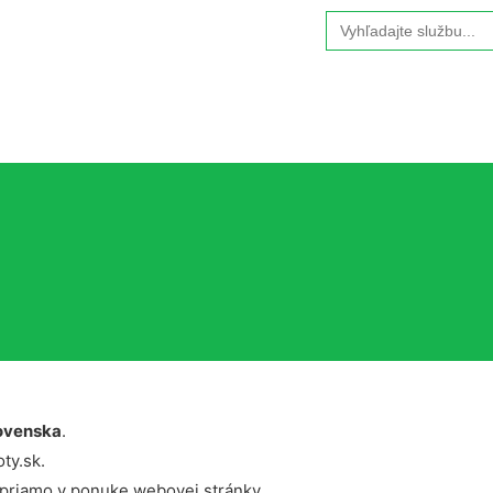
Search
for:
ovenska
.
ty.sk.
 priamo v ponuke webovej stránky.