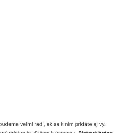
udeme veľmi radi, ak sa k nim pridáte aj vy.
bný prístup je kľúčom k úspechu.
Plotová brána