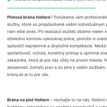
Plotová brána Hollern
? Ponúkame vám profesionáln
služby, ktoré sú prispôsobené vašim individuálnym
nám ešte dnes. Pri realizácií služieb dbáme nielen n
dôslednú kontrolu vykonanej práce, pretože si uv
spôsobiť nepríjemné a zbytočné komplikácie. Medzi
spoľahlivosť, ochota, korektný prístup a úprimná 
zákazníka, ktorá je pre nás vždy na prvom mieste. 
skúsenosti, bohatú prax a sú plne k vašim službám
brany.sk je tu pre vás.
Brána na plot Hollern
– nechajte to na nás. Našimi 
Každému zákazníkovi sa snažíme prispôsobiť a vyho