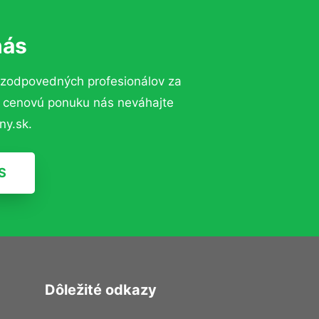
nás
 zodpovedných profesionálov za
ú cenovú ponuku nás neváhajte
ny.sk.
S
Dôležité odkazy