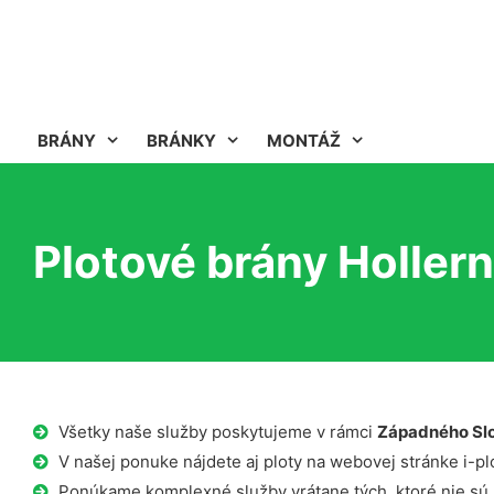
BRÁNY
BRÁNKY
MONTÁŽ
Plotové brány Hollern
Všetky naše služby poskytujeme v rámci
Západného Sl
V našej ponuke nájdete aj ploty na webovej stránke i-plo
Ponúkame komplexné služby vrátane tých, ktoré nie sú