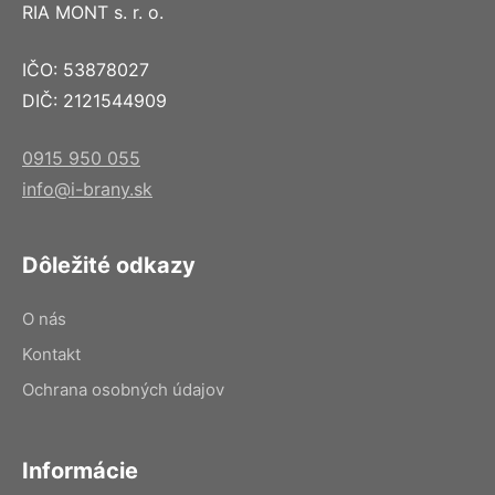
RIA MONT s. r. o.
IČO: 53878027
DIČ: 2121544909
0915 950 055
info@i-brany.sk
Dôležité odkazy
O nás
Kontakt
Ochrana osobných údajov
Informácie