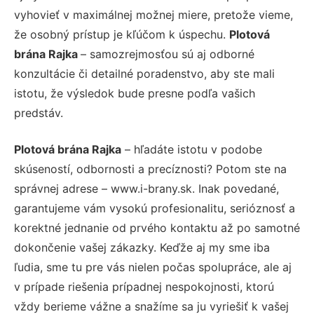
vyhovieť v maximálnej možnej miere, pretože vieme,
že osobný prístup je kľúčom k úspechu.
Plotová
brána Rajka
– samozrejmosťou sú aj odborné
konzultácie či detailné poradenstvo, aby ste mali
istotu, že výsledok bude presne podľa vašich
predstáv.
Plotová brána Rajka
– hľadáte istotu v podobe
skúseností, odbornosti a precíznosti? Potom ste na
správnej adrese – www.i-brany.sk. Inak povedané,
garantujeme vám vysokú profesionalitu, serióznosť a
korektné jednanie od prvého kontaktu až po samotné
dokončenie vašej zákazky. Keďže aj my sme iba
ľudia, sme tu pre vás nielen počas spolupráce, ale aj
v prípade riešenia prípadnej nespokojnosti, ktorú
vždy berieme vážne a snažíme sa ju vyriešiť k vašej