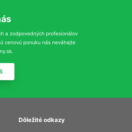
nás
ch a zodpovedných profesionálov
znú cenovú ponuku nás neváhajte
ny.sk.
S
Dôležité odkazy