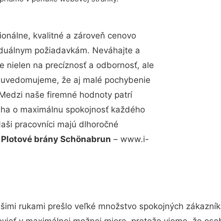
onálne, kvalitné a zároveň cenovo
viduálnym požiadavkám. Neváhajte a
e nielen na precíznosť a odbornosť, ale
si uvedomujeme, že aj malé pochybenie
Medzi naše firemné hodnoty patrí
snaha o maximálnu spokojnosť každého
Naši pracovníci majú dlhoročné
.
Plotové brány Schönabrun
– www.i-
šimi rukami prešlo veľké množstvo spokojných zákazníko
vieť v maximálnej možnej miere, pretože vieme, že oso