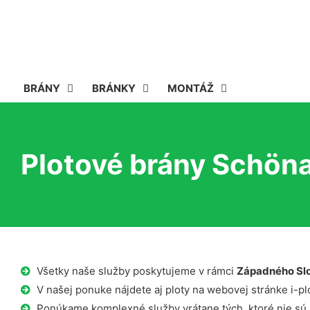
BRÁNY
BRÁNKY
MONTÁŽ
Plotové brány Schön
Všetky naše služby poskytujeme v rámci
Západného Sl
V našej ponuke nájdete aj ploty na webovej stránke i-plo
Ponúkame komplexné služby vrátane tých, ktoré nie sú