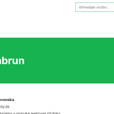
Search
for:
abrun
ovenska
.
ty.sk.
 priamo v ponuke webovej stránky.