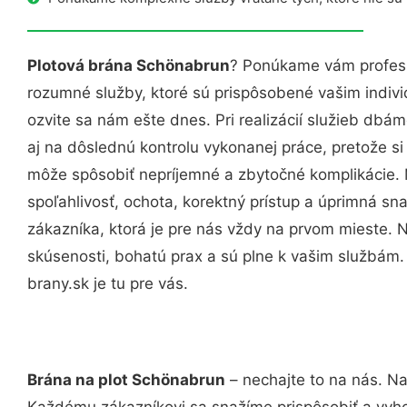
Plotová brána Schönabrun
? Ponúkame vám profesi
rozumné služby, ktoré sú prispôsobené vašim indi
ozvite sa nám ešte dnes. Pri realizácií služieb dbám
aj na dôslednú kontrolu vykonanej práce, pretože 
môže spôsobiť nepríjemné a zbytočné komplikácie. 
spoľahlivosť, ochota, korektný prístup a úprimná 
zákazníka, ktorá je pre nás vždy na prvom mieste. 
skúsenosti, bohatú prax a sú plne k vašim službám
brany.sk je tu pre vás.
Brána na plot Schönabrun
– nechajte to na nás. Na
Každému zákazníkovi sa snažíme prispôsobiť a vyho