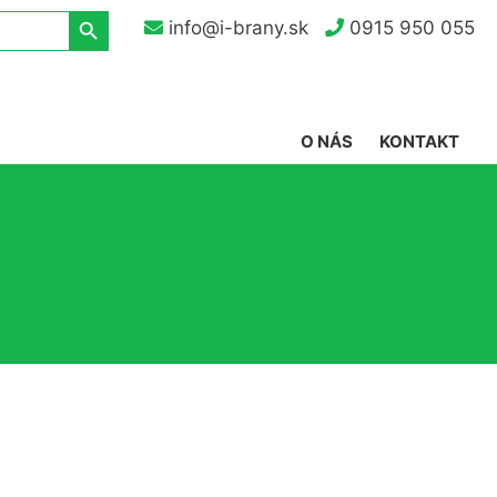
Search Button
info@i-brany.sk
0915 950 055
O NÁS
KONTAKT