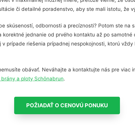
tácie či detailné poradenstvo, aby ste mali istotu, že 
be skúseností, odbornosti a precíznosti? Potom ste na 
 a korektné jednanie od prvého kontaktu až po samotné
j v prípade riešenia prípadnej nespokojnosti, ktorú vždy
emusíte obávať. Neváhajte a kontaktujte nás pre viac inf
brány a ploty Schönabrun
.
POŽIADAŤ O CENOVÚ PONUKU