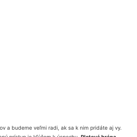
v a budeme veľmi radi, ak sa k nim pridáte aj vy.
bný prístup je kľúčom k úspechu.
Plotová brána