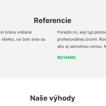
Referencie
nú bránu vrátane
Poradili mi, aký typ ploto
i všetko, na čom sme sa
profesionálnej úrovni. R
ako aj samotnou cenou. 
RICHARD
Naše výhody