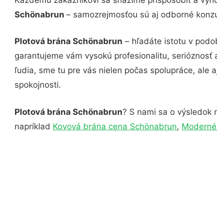
Schönabrun
– samozrejmosťou sú aj odborné konzul
Plotová brána Schönabrun
– hľadáte istotu v podo
garantujeme vám vysokú profesionalitu, serióznosť
ľudia, sme tu pre vás nielen počas spolupráce, ale a
spokojnosti.
Plotová brána Schönabrun
? S nami sa o výsledok n
napríklad
Kovová brána cena Schönabrun
,
Moderné 