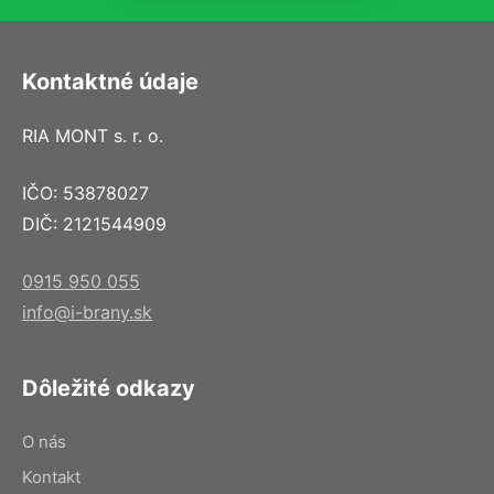
Kontaktné údaje
RIA MONT s. r. o.
IČO: 53878027
DIČ: 2121544909
0915 950 055
info@i-brany.sk
Dôležité odkazy
O nás
Kontakt