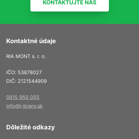
KONTAKTUJTE NÁS
Kontaktné údaje
RIA MONT s. r. o.
IČO: 53878027
DIČ: 2121544909
0915 950 055
info@i-brany.sk
Dôležité odkazy