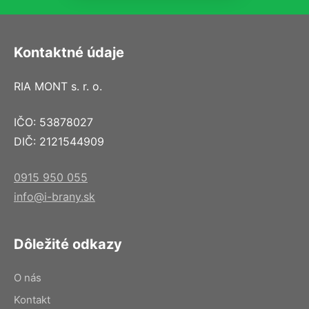
Kontaktné údaje
RIA MONT s. r. o.
IČO: 53878027
DIČ: 2121544909
0915 950 055
info@i-brany.sk
Dôležité odkazy
O nás
Kontakt