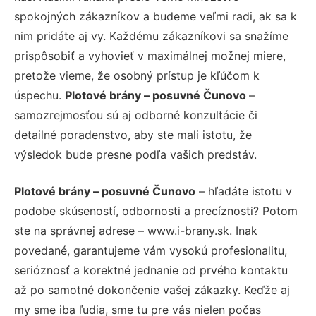
spokojných zákazníkov a budeme veľmi radi, ak sa k
nim pridáte aj vy. Každému zákazníkovi sa snažíme
prispôsobiť a vyhovieť v maximálnej možnej miere,
pretože vieme, že osobný prístup je kľúčom k
úspechu.
Plotové brány – posuvné Čunovo
–
samozrejmosťou sú aj odborné konzultácie či
detailné poradenstvo, aby ste mali istotu, že
výsledok bude presne podľa vašich predstáv.
Plotové brány – posuvné Čunovo
– hľadáte istotu v
podobe skúseností, odbornosti a precíznosti? Potom
ste na správnej adrese – www.i-brany.sk. Inak
povedané, garantujeme vám vysokú profesionalitu,
serióznosť a korektné jednanie od prvého kontaktu
až po samotné dokončenie vašej zákazky. Keďže aj
my sme iba ľudia, sme tu pre vás nielen počas