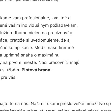
kame vám profesionálne, kvalitné a
bené vašim individuálnym požiadavkám.
 služieb dbáme nielen na precíznosť a
ráce, pretože si uvedomujeme, že aj
čné komplikácie. Medzi naše firemné
up a úprimná snaha o maximálnu
y na prvom mieste. Naši pracovníci majú
im službám.
Plotová brána –
 pre vás.
ajte to na nás. Našimi rukami prešlo veľké množstvo s
prispôsobiť a vyhovieť v maximálnej možnej miere, pret