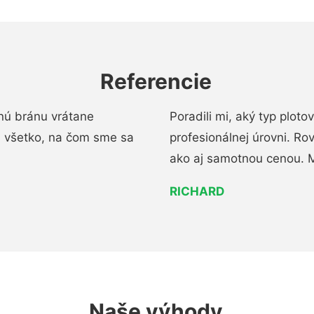
Referencie
nú bránu vrátane
Poradili mi, aký typ ploto
i všetko, na čom sme sa
profesionálnej úrovni. R
ako aj samotnou cenou. 
RICHARD
Naše výhody