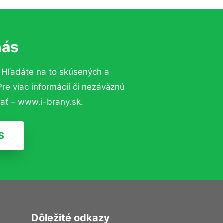
nás
?
Hľadáte na to skúsených a
e viac informácií či nezáväznú
ať – www.i-brany.sk.
S
Dôležité odkazy