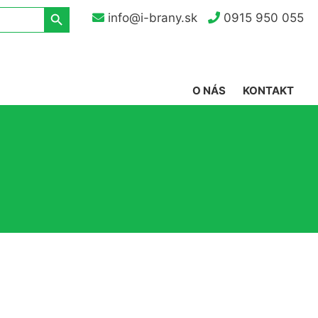
Search Button
info@i-brany.sk
0915 950 055
O NÁS
KONTAKT