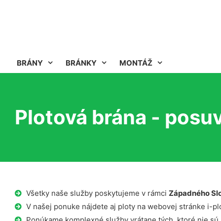
BRÁNY
BRÁNKY
MONTÁŽ
Plotová brána - posuv
Všetky naše služby poskytujeme v rámci
Západného Sl
V našej ponuke nájdete aj ploty na webovej stránke i-plo
Ponúkame komplexné služby vrátane tých, ktoré nie sú