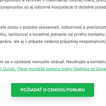
zrejmosťou sú aj odborné konzultácie či detailné porad
áte istotu v podobe skúseností, odbornosti a precíznos
itu, serióznosť a korektné jednanie od prvého kontakt
práce, ale aj v prípade riešenia prípadnej nespokojnosti
mi sa o výsledok nemusíte obávať. Neváhajte a kontaktujte
i Dunaji
,
Cena montáže pohonu brány Dedinka pri Duna
POŽIADAŤ O CENOVÚ PONUKU