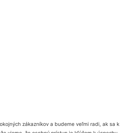
pokojných zákazníkov a budeme veľmi radi, ak sa k
ože vieme, že osobný prístup je kľúčom k úspechu.