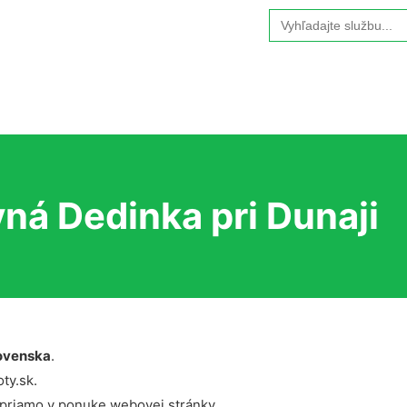
Search
for:
ná Dedinka pri Dunaji
ovenska
.
ty.sk.
 priamo v ponuke webovej stránky.