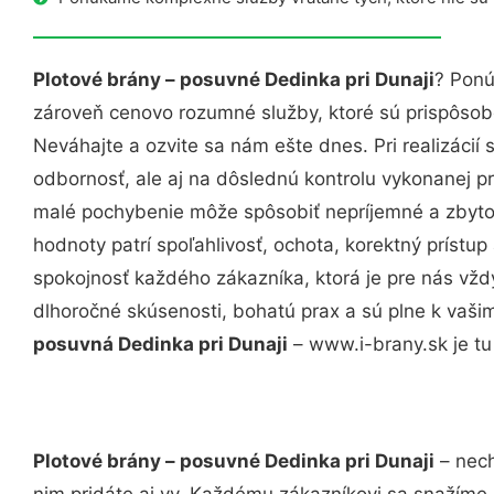
Plotové brány – posuvné Dedinka pri Dunaji
? Ponú
zároveň cenovo rozumné služby, ktoré sú prispôso
Neváhajte a ozvite sa nám ešte dnes. Pri realizácií
odbornosť, ale aj na dôslednú kontrolu vykonanej p
malé pochybenie môže spôsobiť nepríjemné a zbyto
hodnoty patrí spoľahlivosť, ochota, korektný príst
spokojnosť každého zákazníka, ktorá je pre nás vžd
dlhoročné skúsenosti, bohatú prax a sú plne k vaš
posuvná Dedinka pri Dunaji
– www.i-brany.sk je tu
Plotové brány – posuvné Dedinka pri Dunaji
– nech
nim pridáte aj vy. Každému zákazníkovi sa snažíme 