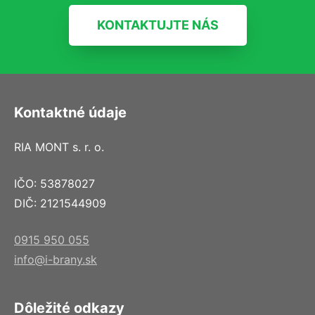
KONTAKTUJTE NÁS
Kontaktné údaje
RIA MONT s. r. o.
IČO: 53878027
DIČ: 2121544909
0915 950 055
info@i-brany.sk
Dôležité odkazy