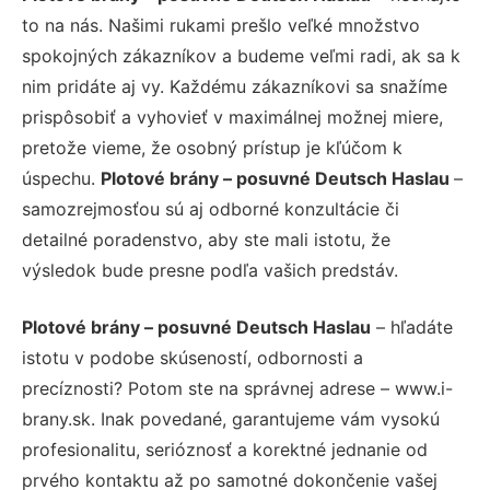
to na nás. Našimi rukami prešlo veľké množstvo
spokojných zákazníkov a budeme veľmi radi, ak sa k
nim pridáte aj vy. Každému zákazníkovi sa snažíme
prispôsobiť a vyhovieť v maximálnej možnej miere,
pretože vieme, že osobný prístup je kľúčom k
úspechu.
Plotové brány – posuvné Deutsch Haslau
–
samozrejmosťou sú aj odborné konzultácie či
detailné poradenstvo, aby ste mali istotu, že
výsledok bude presne podľa vašich predstáv.
Plotové brány – posuvné Deutsch Haslau
– hľadáte
istotu v podobe skúseností, odbornosti a
precíznosti? Potom ste na správnej adrese – www.i-
brany.sk. Inak povedané, garantujeme vám vysokú
profesionalitu, serióznosť a korektné jednanie od
prvého kontaktu až po samotné dokončenie vašej