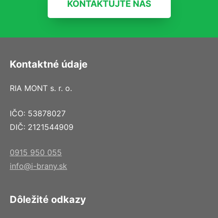
KONTAKTUJTE NÁS
Kontaktné údaje
RIA MONT s. r. o.
IČO: 53878027
DIČ: 2121544909
0915 950 055
info@i-brany.sk
Dôležité odkazy