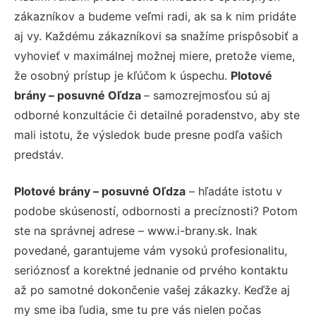
zákazníkov a budeme veľmi radi, ak sa k nim pridáte
aj vy. Každému zákazníkovi sa snažíme prispôsobiť a
vyhovieť v maximálnej možnej miere, pretože vieme,
že osobný prístup je kľúčom k úspechu.
Plotové
brány – posuvné Oľdza
– samozrejmosťou sú aj
odborné konzultácie či detailné poradenstvo, aby ste
mali istotu, že výsledok bude presne podľa vašich
predstáv.
Plotové brány – posuvné Oľdza
– hľadáte istotu v
podobe skúseností, odbornosti a precíznosti? Potom
ste na správnej adrese – www.i-brany.sk. Inak
povedané, garantujeme vám vysokú profesionalitu,
serióznosť a korektné jednanie od prvého kontaktu
až po samotné dokončenie vašej zákazky. Keďže aj
my sme iba ľudia, sme tu pre vás nielen počas