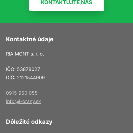
KONTAKTUJTE NÁS
Kontaktné údaje
RIA MONT s. r. o.
IČO: 53878027
DIČ: 2121544909
0915 950 055
info@i-brany.sk
Dôležité odkazy