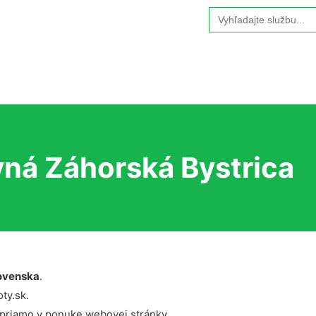
Search
for:
vná Záhorská Bystrica
ovenska
.
ty.sk.
 priamo v ponuke webovej stránky.