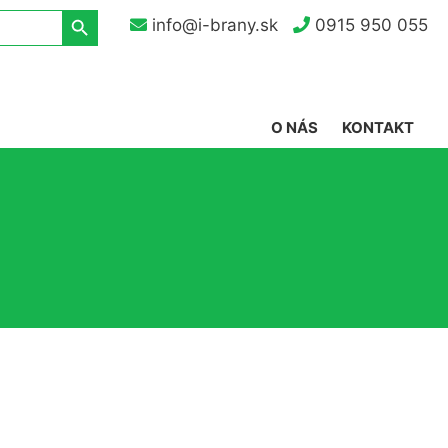
Search Button
info@i-brany.sk
0915 950 055
O NÁS
KONTAKT