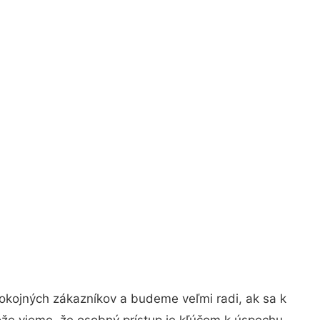
okojných zákazníkov a budeme veľmi radi, ak sa k
ože vieme, že osobný prístup je kľúčom k úspechu.