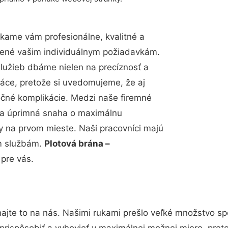
kame vám profesionálne, kvalitné a
bené vašim individuálnym požiadavkám.
 služieb dbáme nielen na precíznosť a
ráce, pretože si uvedomujeme, že aj
čné komplikácie. Medzi naše firemné
up a úprimná snaha o maximálnu
y na prvom mieste. Naši pracovníci majú
im službám.
Plotová brána –
 pre vás.
ajte to na nás. Našimi rukami prešlo veľké množstvo sp
prispôsobiť a vyhovieť v maximálnej možnej miere, pret