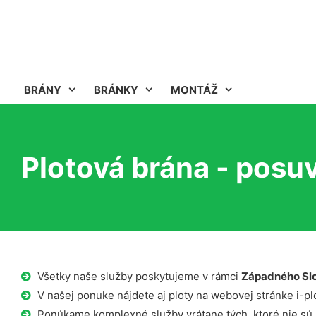
BRÁNY
BRÁNKY
MONTÁŽ
Plotová brána - posu
Všetky naše služby poskytujeme v rámci
Západného Sl
V našej ponuke nájdete aj ploty na webovej stránke i-plo
Ponúkame komplexné služby vrátane tých, ktoré nie sú