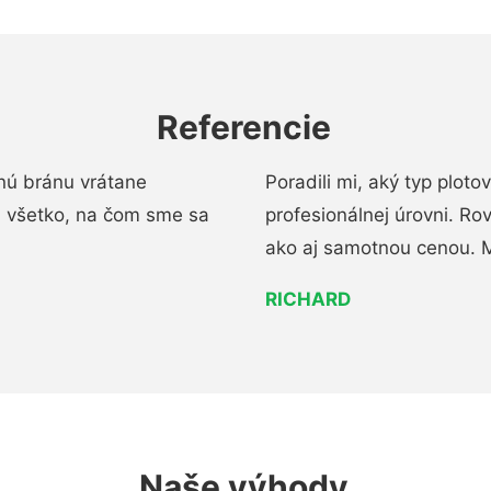
Referencie
nú bránu vrátane
Poradili mi, aký typ ploto
i všetko, na čom sme sa
profesionálnej úrovni. R
ako aj samotnou cenou. 
RICHARD
Naše výhody