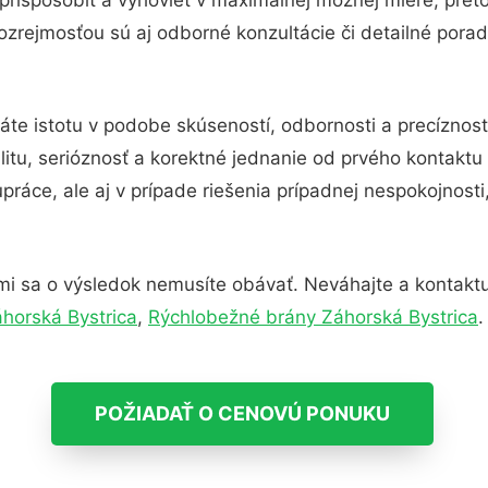
zrejmosťou sú aj odborné konzultácie či detailné porad
áte istotu v podobe skúseností, odbornosti a precíznos
itu, serióznosť a korektné jednanie od prvého kontakt
práce, ale aj v prípade riešenia prípadnej nespokojnosti
mi sa o výsledok nemusíte obávať. Neváhajte a kontaktujte
áhorská Bystrica
,
Rýchlobežné brány Záhorská Bystrica
.
POŽIADAŤ O CENOVÚ PONUKU