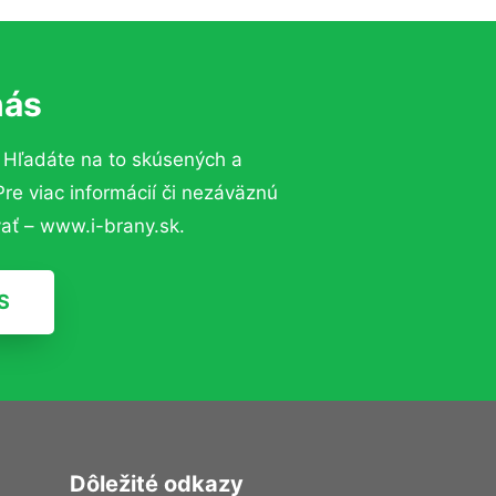
nás
?
Hľadáte na to skúsených a
e viac informácií či nezáväznú
ať – www.i-brany.sk.
S
Dôležité odkazy