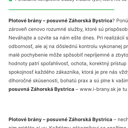
Plotové brány – posuvné Záhorská Bystrica
? Ponú
zároveň cenovo rozumné služby, ktoré sú prispôso
Neváhajte a ozvite sa nám ešte dnes. Pri realizácií
odbornosť, ale aj na dôslednú kontrolu vykonanej p
malé pochybenie môže spôsobiť nepríjemné a zbyto
hodnoty patrí spoľahlivosť, ochota, korektný príst
spokojnosť každého zákazníka, ktorá je pre nás vžd
dlhoročné skúsenosti, bohatú prax a sú plne k vaš
posuvná Záhorská Bystrica
– www.i-brany.sk je tu
Plotové brány – posuvné Záhorská Bystrica
– nech
nim pridáte aj vy. Každému zákazníkovi sa snažíme 