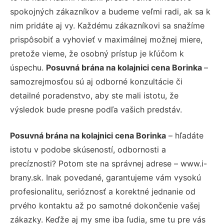
spokojných zákazníkov a budeme veľmi radi, ak sa k
nim pridáte aj vy. Každému zákazníkovi sa snažíme
prispôsobiť a vyhovieť v maximálnej možnej miere,
pretože vieme, že osobný prístup je kľúčom k
úspechu.
Posuvná brána na kolajnici cena Borinka
–
samozrejmosťou sú aj odborné konzultácie či
detailné poradenstvo, aby ste mali istotu, že
výsledok bude presne podľa vašich predstáv.
Posuvná brána na kolajnici cena Borinka
– hľadáte
istotu v podobe skúseností, odbornosti a
precíznosti? Potom ste na správnej adrese – www.i-
brany.sk. Inak povedané, garantujeme vám vysokú
profesionalitu, serióznosť a korektné jednanie od
prvého kontaktu až po samotné dokončenie vašej
zákazky. Keďže aj my sme iba ľudia, sme tu pre vás