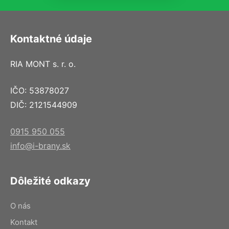
Kontaktné údaje
RIA MONT s. r. o.
IČO: 53878027
DIČ: 2121544909
0915 950 055
info@i-brany.sk
Dôležité odkazy
O nás
Kontakt