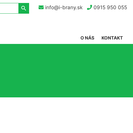
Search Button
info@i-brany.sk
0915 950 055
O NÁS
KONTAKT