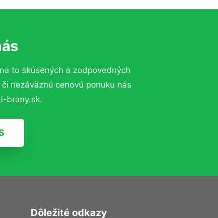
nás
 na to skúsených a zodpovedných
ií či nezáväznú cenovú ponuku nás
i-brany.sk.
S
Dôležité odkazy