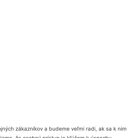
ojných zákazníkov a budeme veľmi radi, ak sa k nim
vieme, že osobný prístup je kľúčom k úspechu.