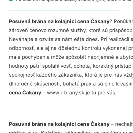
Posuvná brána na kolajnici cena Čakany
? Ponúkam
zároveň cenovo rozumné služby, ktoré sú prispôso
Neváhajte a ozvite sa nám ešte dnes. Pri realizácií
odbornosť, ale aj na dôslednú kontrolu vykonanej p
malé pochybenie môže spôsobiť nepríjemné a zbyto
hodnoty patrí spoľahlivosť, ochota, korektný príst
spokojnosť každého zákazníka, ktorá je pre nás vžd
dlhoročné skúsenosti, bohatú prax a sú plne k vaš
cena Čakany
– www.i-brany.sk je tu pre vás.
Posuvná brána na kolajnici cena Čakany
– nechajt
pridáte aj vy. Každému zákazníkovi sa snažíme pris