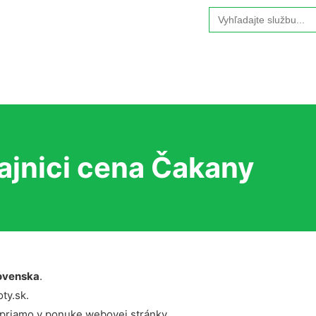
Search
for:
ajnici cena Čakany
ovenska
.
ty.sk.
 priamo v ponuke webovej stránky.