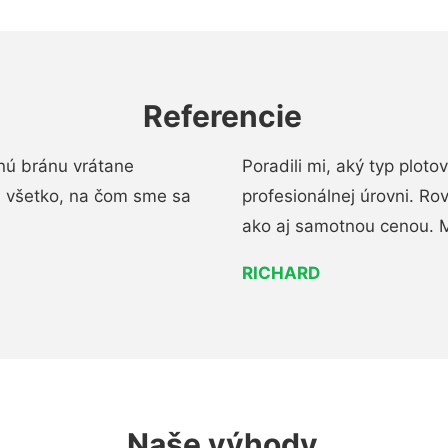
Referencie
nú bránu vrátane
Poradili mi, aký typ ploto
i všetko, na čom sme sa
profesionálnej úrovni. R
ako aj samotnou cenou. 
RICHARD
Naše výhody