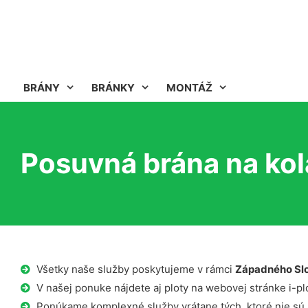
BRÁNY
BRÁNKY
MONTÁŽ
Posuvná brána na kol
Všetky naše služby poskytujeme v rámci
Západného Sl
V našej ponuke nájdete aj ploty na webovej stránke i-plo
Ponúkame komplexné služby vrátane tých, ktoré nie sú