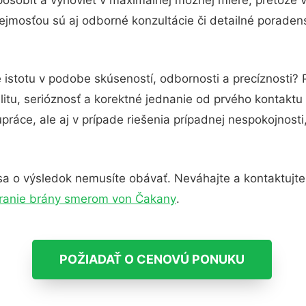
jmosťou sú aj odborné konzultácie či detailné poradens
 istotu v podobe skúseností, odbornosti a precíznosti?
itu, serióznosť a korektné jednanie od prvého kontakt
práce, ale aj v prípade riešenia prípadnej nespokojnosti
sa o výsledok nemusíte obávať. Neváhajte a kontaktujte ná
ranie brány smerom von Čakany
.
POŽIADAŤ O CENOVÚ PONUKU