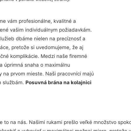
e vám profesionálne, kvalitné a
bené vašim individuálnym požiadavkám.
 služieb dbáme nielen na precíznosť a
ráce, pretože si uvedomujeme, že aj
čné komplikácie. Medzi naše firemné
up a úprimná snaha o maximálnu
y na prvom mieste. Naši pracovníci majú
im službám.
Posuvná brána na kolajnici
e to na nás. Našimi rukami prešlo veľké množstvo spok
pôsobiť a vyhovieť v maximálnej možnej miere, pretože 