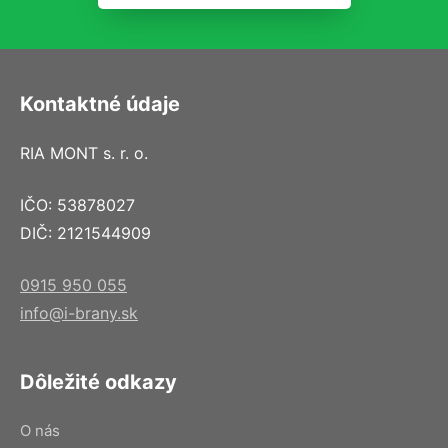
Kontaktné údaje
RIA MONT s. r. o.
IČO: 53878027
DIČ: 2121544909
0915 950 055
info@i-brany.sk
Dôležité odkazy
O nás