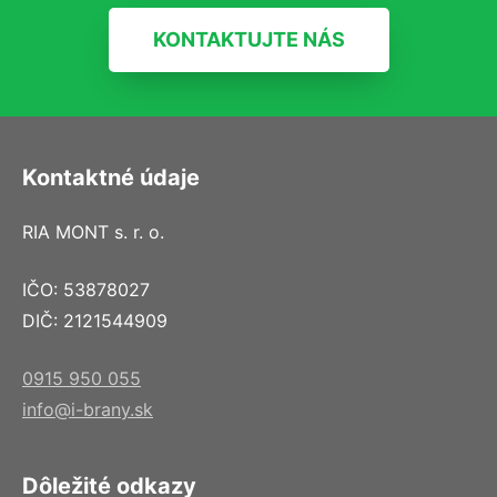
KONTAKTUJTE NÁS
Kontaktné údaje
RIA MONT s. r. o.
IČO: 53878027
DIČ: 2121544909
0915 950 055
info@i-brany.sk
Dôležité odkazy