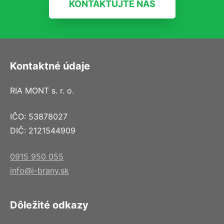
KONTAKTUJTE NÁS
Kontaktné údaje
RIA MONT s. r. o.
IČO: 53878027
DIČ: 2121544909
0915 950 055
info@i-brany.sk
Dôležité odkazy