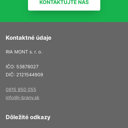
KONTAKTUJTE NÁS
Kontaktné údaje
RIA MONT s. r. o.
IČO: 53878027
DIČ: 2121544909
0915 950 055
info@i-brany.sk
Dôležité odkazy