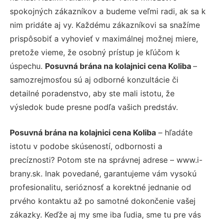
spokojných zákazníkov a budeme veľmi radi, ak sa k
nim pridáte aj vy. Každému zákazníkovi sa snažíme
prispôsobiť a vyhovieť v maximálnej možnej miere,
pretože vieme, že osobný prístup je kľúčom k
úspechu.
Posuvná brána na kolajnici cena Koliba
–
samozrejmosťou sú aj odborné konzultácie či
detailné poradenstvo, aby ste mali istotu, že
výsledok bude presne podľa vašich predstáv.
Posuvná brána na kolajnici cena Koliba
– hľadáte
istotu v podobe skúseností, odbornosti a
precíznosti? Potom ste na správnej adrese – www.i-
brany.sk. Inak povedané, garantujeme vám vysokú
profesionalitu, serióznosť a korektné jednanie od
prvého kontaktu až po samotné dokončenie vašej
zákazky. Keďže aj my sme iba ľudia, sme tu pre vás