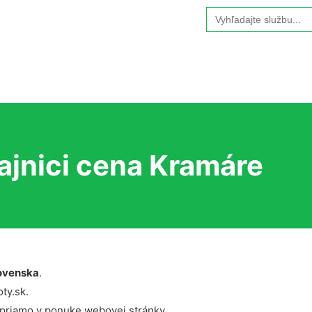
Search
for:
ajnici cena Kramáre
ovenska
.
ty.sk.
 priamo v ponuke webovej stránky.