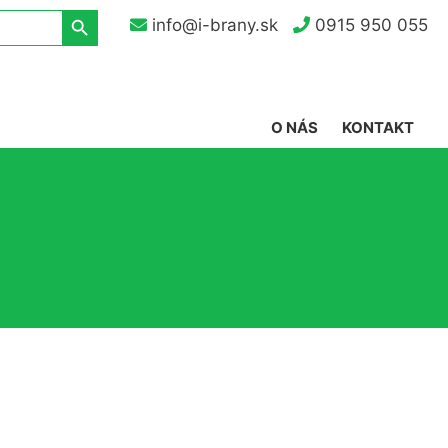
Search Button
info@i-brany.sk
0915 950 055
O NÁS
KONTAKT