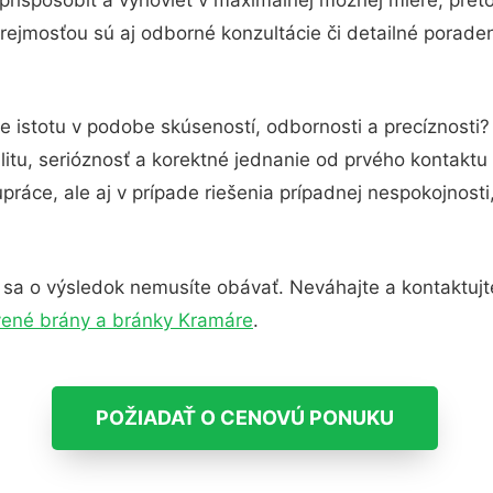
ejmosťou sú aj odborné konzultácie či detailné poraden
e istotu v podobe skúseností, odbornosti a precíznosti
itu, serióznosť a korektné jednanie od prvého kontakt
práce, ale aj v prípade riešenia prípadnej nespokojnosti
 sa o výsledok nemusíte obávať. Neváhajte a kontaktujte n
ené brány a bránky Kramáre
.
POŽIADAŤ O CENOVÚ PONUKU