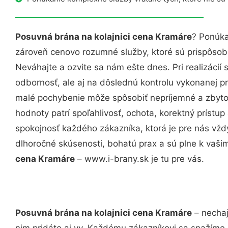
Posuvná brána na kolajnici cena Kramáre
? Ponúka
zároveň cenovo rozumné služby, ktoré sú prispôso
Neváhajte a ozvite sa nám ešte dnes. Pri realizácií
odbornosť, ale aj na dôslednú kontrolu vykonanej p
malé pochybenie môže spôsobiť nepríjemné a zbyto
hodnoty patrí spoľahlivosť, ochota, korektný príst
spokojnosť každého zákazníka, ktorá je pre nás vžd
dlhoročné skúsenosti, bohatú prax a sú plne k vaš
cena Kramáre
– www.i-brany.sk je tu pre vás.
Posuvná brána na kolajnici cena Kramáre
– nechaj
nim pridáte aj vy. Každému zákazníkovi sa snažíme 