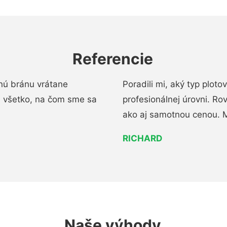
Referencie
nú bránu vrátane
Poradili mi, aký typ ploto
i všetko, na čom sme sa
profesionálnej úrovni. R
ako aj samotnou cenou. 
RICHARD
Naše výhody