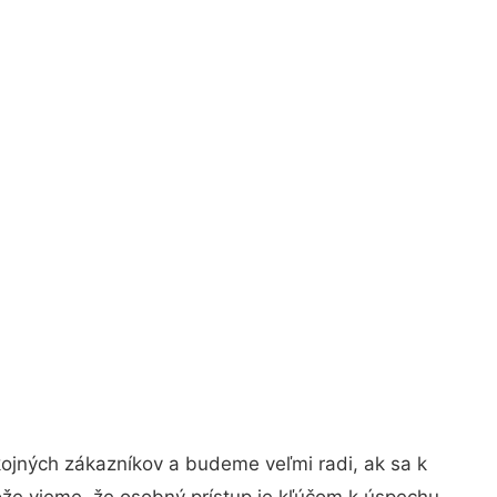
ojných zákazníkov a budeme veľmi radi, ak sa k
ože vieme, že osobný prístup je kľúčom k úspechu.