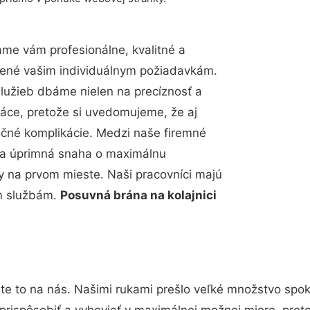
me vám profesionálne, kvalitné a
bené vašim individuálnym požiadavkám.
 služieb dbáme nielen na precíznosť a
ráce, pretože si uvedomujeme, že aj
čné komplikácie. Medzi naše firemné
up a úprimná snaha o maximálnu
y na prvom mieste. Naši pracovníci majú
im službám.
Posuvná brána na kolajnici
te to na nás. Našimi rukami prešlo veľké množstvo spok
prispôsobiť a vyhovieť v maximálnej možnej miere, pret