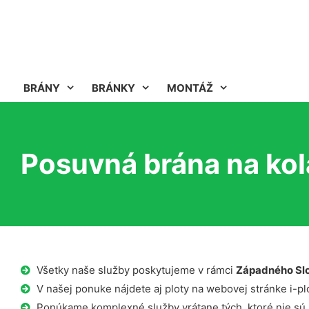
BRÁNY
BRÁNKY
MONTÁŽ
Posuvná brána na kol
Všetky naše služby poskytujeme v rámci
Západného Sl
V našej ponuke nájdete aj ploty na webovej stránke i-plo
Ponúkame komplexné služby vrátane tých, ktoré nie sú