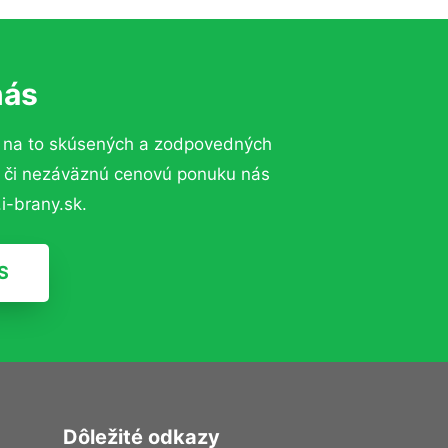
nás
 na to skúsených a zodpovedných
ií či nezáväznú cenovú ponuku nás
i-brany.sk.
S
Dôležité odkazy