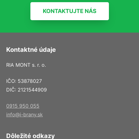
KONTAKTUJTE NÁS
Kontaktné údaje
RIA MONT s. r. o.
IČO: 53878027
DIČ: 2121544909
0915 950 055
info@i-brany.sk
Dôležité odkazy