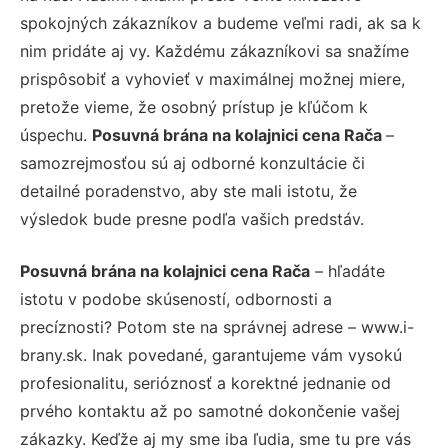
spokojných zákazníkov a budeme veľmi radi, ak sa k
nim pridáte aj vy. Každému zákazníkovi sa snažíme
prispôsobiť a vyhovieť v maximálnej možnej miere,
pretože vieme, že osobný prístup je kľúčom k
úspechu.
Posuvná brána na kolajnici cena Rača
–
samozrejmosťou sú aj odborné konzultácie či
detailné poradenstvo, aby ste mali istotu, že
výsledok bude presne podľa vašich predstáv.
Posuvná brána na kolajnici cena Rača
– hľadáte
istotu v podobe skúseností, odbornosti a
precíznosti? Potom ste na správnej adrese – www.i-
brany.sk. Inak povedané, garantujeme vám vysokú
profesionalitu, serióznosť a korektné jednanie od
prvého kontaktu až po samotné dokončenie vašej
zákazky. Keďže aj my sme iba ľudia, sme tu pre vás