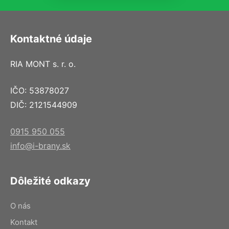
Kontaktné údaje
RIA MONT s. r. o.
IČO: 53878027
DIČ: 2121544909
0915 950 055
info@i-brany.sk
Dôležité odkazy
O nás
Kontakt