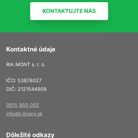
KONTAKTUJTE NÁS
Kontaktné údaje
RIA MONT s. r. o.
IČO: 53878027
DIČ: 2121544909
0915 950 055
info@i-brany.sk
Dôležité odkazy