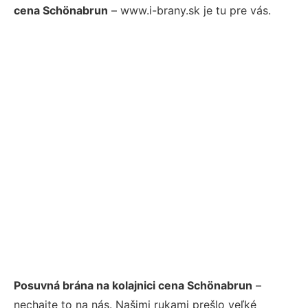
cena Schönabrun
– www.i-brany.sk je tu pre vás.
Posuvná brána na kolajnici cena Schönabrun
–
nechajte to na nás. Našimi rukami prešlo veľké