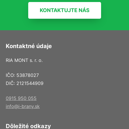
KONTAKTUJTE NÁS
Kontaktné údaje
RIA MONT s. r. o.
IČO: 53878027
DIČ: 2121544909
0915 950 055
info@i-brany.sk
Dôležité odkazy