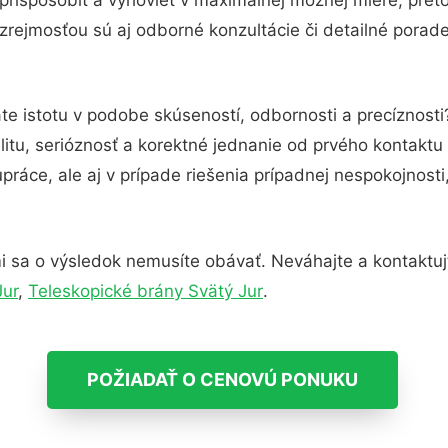
rejmosťou sú aj odborné konzultácie či detailné porade
te istotu v podobe skúseností, odbornosti a precíznost
itu, serióznosť a korektné jednanie od prvého kontakt
práce, ale aj v prípade riešenia prípadnej nespokojnosti
i sa o výsledok nemusíte obávať. Neváhajte a kontaktujte 
Jur
,
Teleskopické brány Svätý Jur
.
POŽIADAŤ O CENOVÚ PONUKU