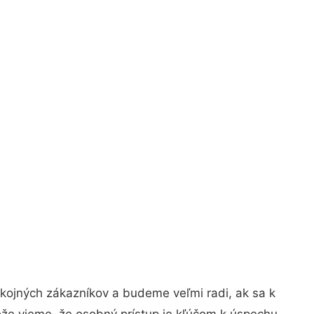
kojných zákazníkov a budeme veľmi radi, ak sa k
ože vieme, že osobný prístup je kľúčom k úspechu.