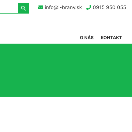
Search Button
info@i-brany.sk
0915 950 055
O NÁS
KONTAKT