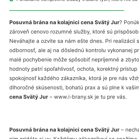
Posuvná brána na kolajnici cena Svätý Jur
? Ponúk
zároveň cenovo rozumné služby, ktoré sú prispôso
Neváhajte a ozvite sa nám ešte dnes. Pri realizácií
odbornosť, ale aj na dôslednú kontrolu vykonanej p
malé pochybenie môže spôsobiť nepríjemné a zbyto
hodnoty patrí spoľahlivosť, ochota, korektný príst
spokojnosť každého zákazníka, ktorá je pre nás vžd
dlhoročné skúsenosti, bohatú prax a sú plne k vaš
cena Svätý Jur
– www.i-brany.sk je tu pre vás.
Posuvná brána na kolajnici cena Svätý Jur
– necha
nim pridáte aj vy. Každému zákazníkovi sa snažíme 