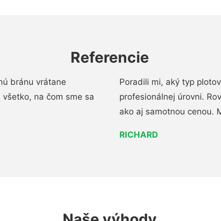
Referencie
nú bránu vrátane
Poradili mi, aký typ ploto
i všetko, na čom sme sa
profesionálnej úrovni. R
ako aj samotnou cenou. 
RICHARD
Naše výhody