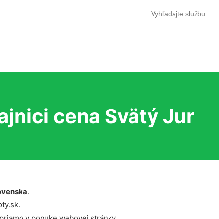
Search
for:
jnici cena Svätý Jur
ovenska
.
ty.sk.
 priamo v ponuke webovej stránky.