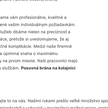
ame vám profesionálne, kvalitné a
bené vašim individuálnym požiadavkám.
 služieb dbáme nielen na precíznosť a
ráce, pretože si uvedomujeme, že aj
čné komplikácie. Medzi naše firemné
up a úprimná snaha o maximálnu
y na prvom mieste. Naši pracovníci majú
im službám.
Posuvná brána na kolajnici
jte to na nás. Našimi rukami prešlo veľké množstvo spo
prispôsobiť a vyhovieť v maximálnej možnej miere, pret