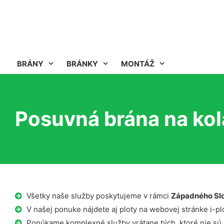
BRÁNY
BRÁNKY
MONTÁŽ
Posuvná brána na kola
Všetky naše služby poskytujeme v rámci
Západného Sl
V našej ponuke nájdete aj ploty na webovej stránke i-plo
Ponúkame komplexné služby vrátane tých, ktoré nie sú