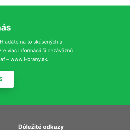
nás
Hľadáte na to skúsených a
e viac informácií či nezáväznú
ať – www.i-brany.sk.
S
Dôležité odkazy