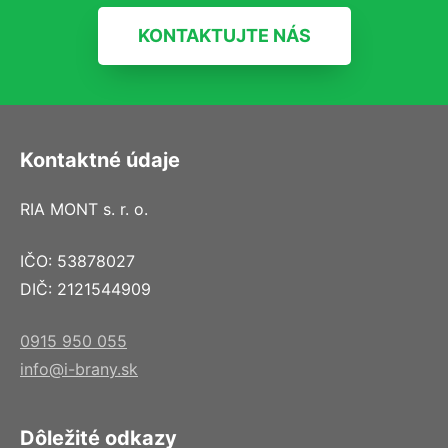
KONTAKTUJTE NÁS
Kontaktné údaje
RIA MONT s. r. o.
IČO: 53878027
DIČ: 2121544909
0915 950 055
info@i-brany.sk
Dôležité odkazy