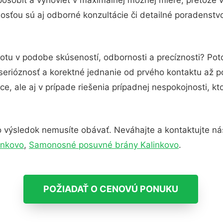
sťou sú aj odborné konzultácie či detailné poradenstvo
totu v podobe skúseností, odbornosti a precíznosti? Po
serióznosť a korektné jednanie od prvého kontaktu až 
e, ale aj v prípade riešenia prípadnej nespokojnosti, kt
 výsledok nemusíte obávať. Neváhajte a kontaktujte nás p
inkovo
,
Samonosné posuvné brány Kalinkovo
.
POŽIADAŤ O CENOVÚ PONUKU