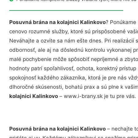
Posuvná brána na kolajnici Kalinkovo
? Ponúkame v
cenovo rozumné služby, ktoré sú prispôsobené vaš
Neváhajte a ozvite sa nám ešte dnes. Pri realizácií
odbornosť, ale aj na dôslednú kontrolu vykonanej p
malé pochybenie môže spôsobiť nepríjemné a zbyto
hodnoty patrí spoľahlivosť, ochota, korektný príst
spokojnosť každého zákazníka, ktorá je pre nás vžd
dlhoročné skúsenosti, bohatú prax a sú plne k vaš
kolajnici Kalinkovo
– www.i-brany.sk je tu pre vás.
Posuvná brána na kolajnici Kalinkovo
– nechajte t
pridáte aj vy. Každému zákazníkovi sa snažíme pris