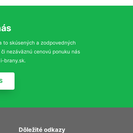
nás
a to skúsených a zodpovedných
ií či nezáväznú cenovú ponuku nás
i-brany.sk.
S
Dôležité odkazy