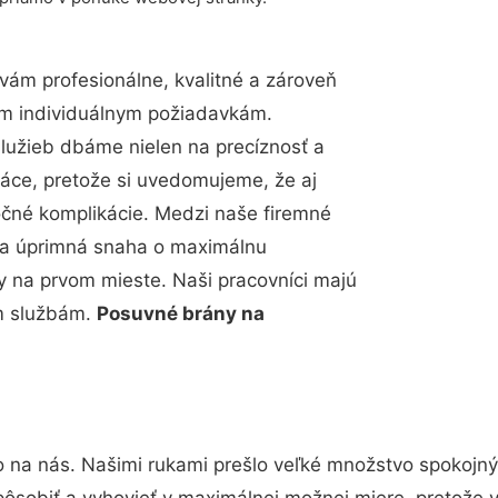
ám profesionálne, kvalitné a zároveň
im individuálnym požiadavkám.
 služieb dbáme nielen na precíznosť a
ráce, pretože si uvedomujeme, že aj
čné komplikácie. Medzi naše firemné
up a úprimná snaha o maximálnu
y na prvom mieste. Naši pracovníci majú
im službám.
Posuvné brány na
o na nás. Našimi rukami prešlo veľké množstvo spokojný
pôsobiť a vyhovieť v maximálnej možnej miere, pretože 