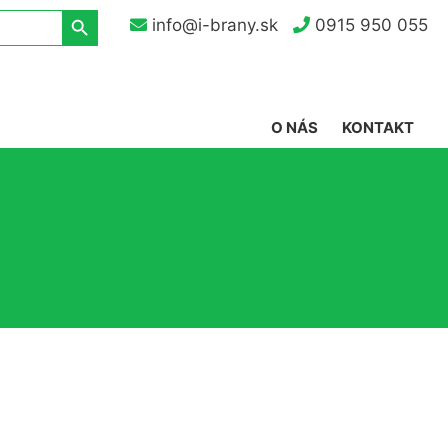
Search Button
info@i-brany.sk
0915 950 055
O NÁS
KONTAKT