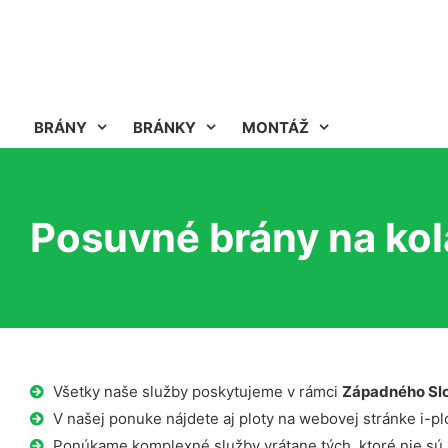
BRÁNY
BRÁNKY
MONTÁŽ
Posuvné brány na kol
Všetky naše služby poskytujeme v rámci
Západného Sl
V našej ponuke nájdete aj ploty na webovej stránke i-plo
Ponúkame komplexné služby vrátane tých, ktoré nie sú