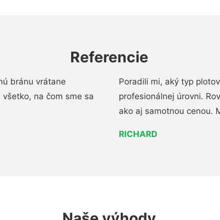
Referencie
nú bránu vrátane
Poradili mi, aký typ ploto
i všetko, na čom sme sa
profesionálnej úrovni. R
ako aj samotnou cenou. 
RICHARD
Naše výhody