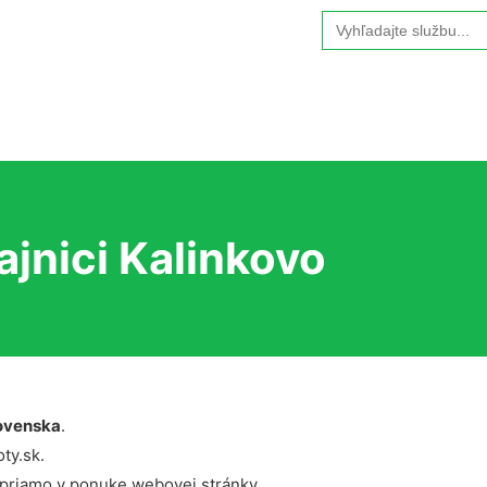
Search
for:
ajnici Kalinkovo
ovenska
.
ty.sk.
 priamo v ponuke webovej stránky.