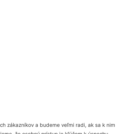
ch zákazníkov a budeme veľmi radi, ak sa k nim
vieme, že osobný prístup je kľúčom k úspechu.