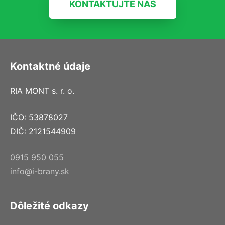
KONTAKTUJTE NÁS
Kontaktné údaje
RIA MONT s. r. o.
IČO: 53878027
DIČ: 2121544909
0915 950 055
info@i-brany.sk
Dôležité odkazy