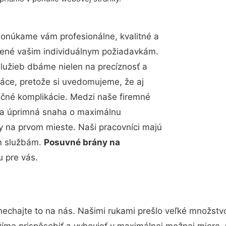
Ponúkame vám profesionálne, kvalitné a
bené vašim individuálnym požiadavkám.
 služieb dbáme nielen na precíznosť a
ráce, pretože si uvedomujeme, že aj
čné komplikácie. Medzi naše firemné
up a úprimná snaha o maximálnu
y na prvom mieste. Naši pracovníci majú
im službám.
Posuvné brány na
u pre vás.
nechajte to na nás. Našimi rukami prešlo veľké množstv
žíme prispôsobiť a vyhovieť v maximálnej možnej miere, 