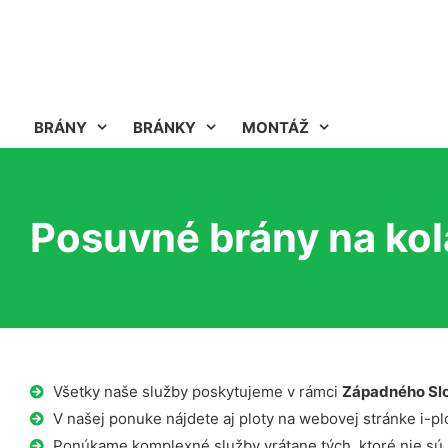
BRÁNY
BRÁNKY
MONTÁŽ
Posuvné brány na kola
Všetky naše služby poskytujeme v rámci
Západného Sl
V našej ponuke nájdete aj ploty na webovej stránke i-plo
Ponúkame komplexné služby vrátane tých, ktoré nie sú