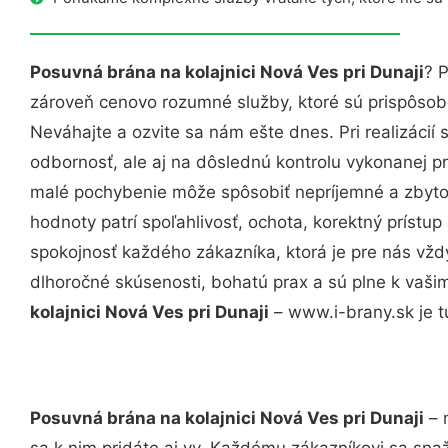
Posuvná brána na kolajnici Nová Ves pri Dunaji
? 
zároveň cenovo rozumné služby, ktoré sú prispôso
Neváhajte a ozvite sa nám ešte dnes. Pri realizácií
odbornosť, ale aj na dôslednú kontrolu vykonanej p
malé pochybenie môže spôsobiť nepríjemné a zbyto
hodnoty patrí spoľahlivosť, ochota, korektný príst
spokojnosť každého zákazníka, ktorá je pre nás vžd
dlhoročné skúsenosti, bohatú prax a sú plne k vaš
kolajnici Nová Ves pri Dunaji
– www.i-brany.sk je t
Posuvná brána na kolajnici Nová Ves pri Dunaji
– 
sa k nim pridáte aj vy. Každému zákazníkovi sa sna