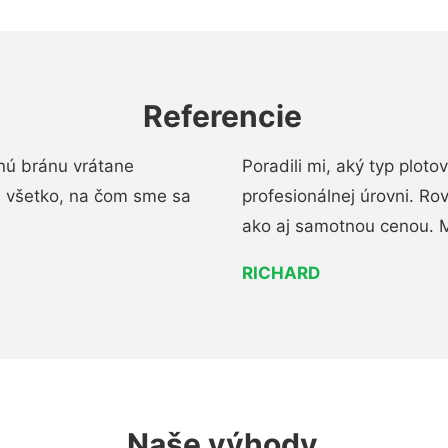
Referencie
nú bránu vrátane
Poradili mi, aký typ ploto
i všetko, na čom sme sa
profesionálnej úrovni. R
ako aj samotnou cenou. 
RICHARD
Naše výhody