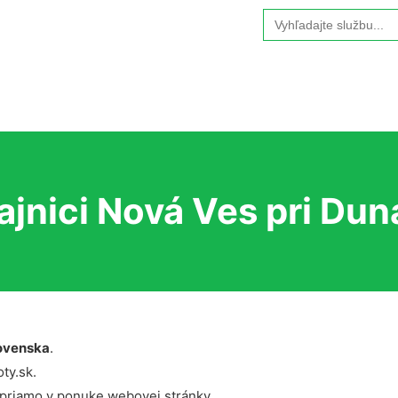
Search
for:
jnici Nová Ves pri Duna
ovenska
.
ty.sk.
 priamo v ponuke webovej stránky.