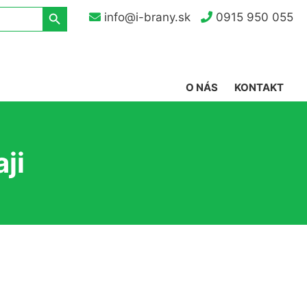
Search Button
info@i-brany.sk
0915 950 055
O NÁS
KONTAKT
ji