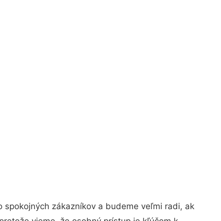
o spokojných zákazníkov a budeme veľmi radi, ak
pretože vieme, že osobný prístup je kľúčom k