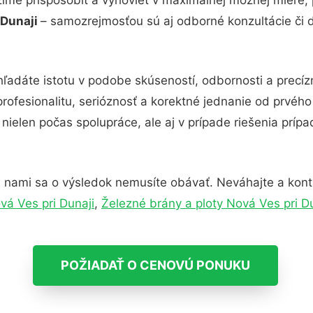
 Dunaji
– samozrejmosťou sú aj odborné konzultácie či d
hľadáte istotu v podobe skúseností, odbornosti a precí
rofesionalitu, serióznosť a korektné jednanie od prvéh
nielen počas spolupráce, ale aj v prípade riešenia príp
 nami sa o výsledok nemusíte obávať. Neváhajte a kontakt
vá Ves pri Dunaji
,
Železné brány a ploty Nová Ves pri D
POŽIADAŤ O CENOVÚ PONUKU