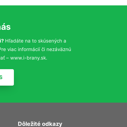
nás
ji?
Hľadáte na to skúsených a
e viac informácií či nezáväznú
ať – www.i-brany.sk.
S
Dôležité odkazy