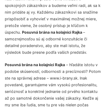
spokojných zákazníkov a budeme veľmi radi, ak sa k
nim pridáte aj vy. Každému zákazníkovi sa snažíme
prispôsobiť a vyhovieť v maximálnej možnej miere,
pretože vieme, že osobný prístup je kľúčom k
úspechu.
Posuvná brána na kolajnici Rajka
–
samozrejmosťou sú aj odborné konzultácie či
detailné poradenstvo, aby ste mali istotu, že
výsledok bude presne podľa vašich predstáv.
Posuvná brána na kolajnici Rajka
– hľadáte istotu v
podobe skúseností, odbornosti a precíznosti? Potom
ste na správnej adrese – www.i-brany.sk. Inak
povedané, garantujeme vám vysokú profesionalitu,
serióznosť a korektné jednanie od prvého kontaktu
až po samotné dokončenie vašej zákazky. Keďže aj
my sme iba ľudia, sme tu pre vás nielen počas