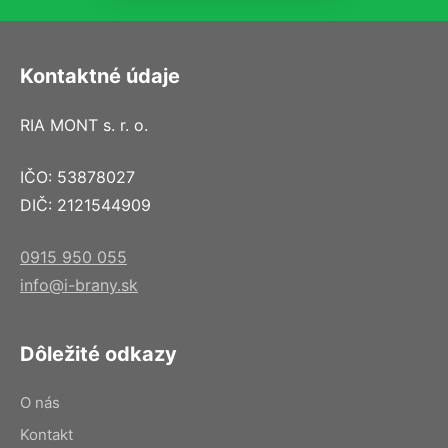
Kontaktné údaje
RIA MONT s. r. o.
IČO: 53878027
DIČ: 2121544909
0915 950 055
info@i-brany.sk
Dôležité odkazy
O nás
Kontakt