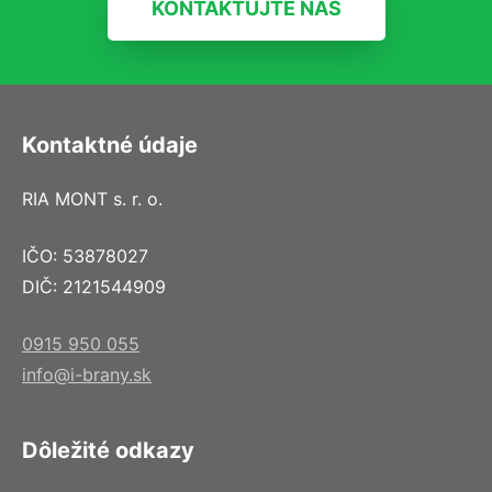
KONTAKTUJTE NÁS
Kontaktné údaje
RIA MONT s. r. o.
IČO: 53878027
DIČ: 2121544909
0915 950 055
info@i-brany.sk
Dôležité odkazy