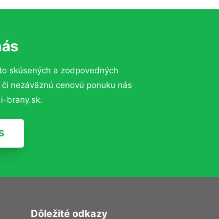
nás
 to skúsených a zodpovedných
ií či nezáväznú cenovú ponuku nás
i-brany.sk.
S
Dôležité odkazy