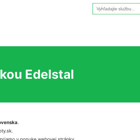
Search
for:
kou Edelstal
ovenska
.
ty.sk.
 priamo v ponuke webovej stránky.