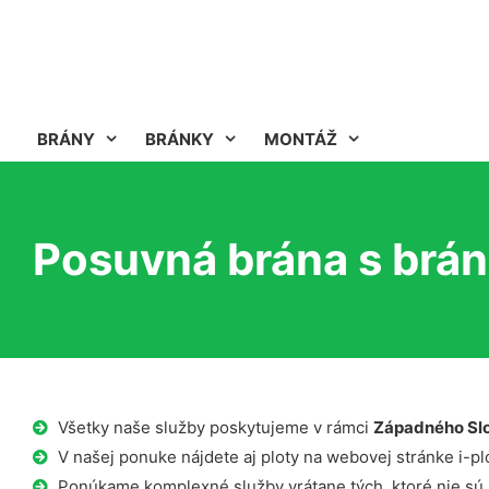
BRÁNY
BRÁNKY
MONTÁŽ
Posuvná brána s brán
Všetky naše služby poskytujeme v rámci
Západného Sl
V našej ponuke nájdete aj ploty na webovej stránke i-plo
Ponúkame komplexné služby vrátane tých, ktoré nie sú