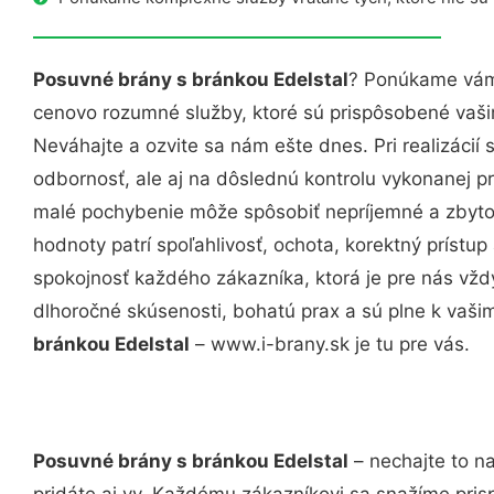
Posuvné brány s bránkou Edelstal
? Ponúkame vám 
cenovo rozumné služby, ktoré sú prispôsobené vaš
Neváhajte a ozvite sa nám ešte dnes. Pri realizácií
odbornosť, ale aj na dôslednú kontrolu vykonanej p
malé pochybenie môže spôsobiť nepríjemné a zbyto
hodnoty patrí spoľahlivosť, ochota, korektný príst
spokojnosť každého zákazníka, ktorá je pre nás vžd
dlhoročné skúsenosti, bohatú prax a sú plne k vaš
bránkou Edelstal
– www.i-brany.sk je tu pre vás.
Posuvné brány s bránkou Edelstal
– nechajte to n
pridáte aj vy. Každému zákazníkovi sa snažíme pris