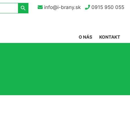
Search Button
info@i-brany.sk
0915 950 055
O NÁS
KONTAKT