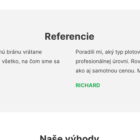
Referencie
nú bránu vrátane
Poradili mi, aký typ ploto
i všetko, na čom sme sa
profesionálnej úrovni. R
ako aj samotnou cenou. 
RICHARD
Naše výhody