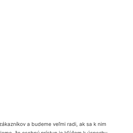
zákazníkov a budeme veľmi radi, ak sa k nim
vieme, že osobný prístup je kľúčom k úspechu.