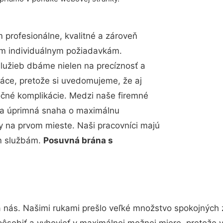
profesionálne, kvalitné a zároveň
im individuálnym požiadavkám.
 služieb dbáme nielen na precíznosť a
ráce, pretože si uvedomujeme, že aj
čné komplikácie. Medzi naše firemné
up a úprimná snaha o maximálnu
y na prvom mieste. Naši pracovníci majú
im službám.
Posuvná brána s
a nás. Našimi rukami prešlo veľké množstvo spokojných 
pôsobiť a vyhovieť v maximálnej možnej miere, pretože 