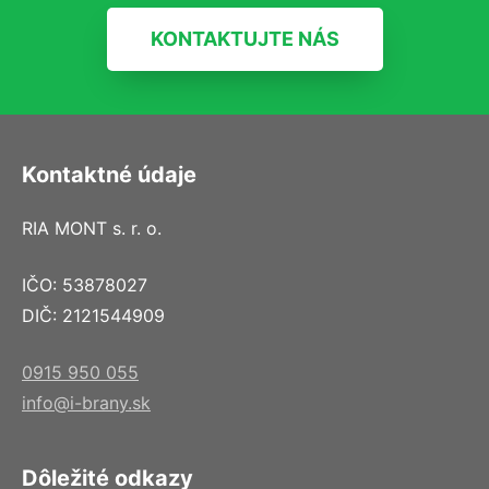
KONTAKTUJTE NÁS
Kontaktné údaje
RIA MONT s. r. o.
IČO: 53878027
DIČ: 2121544909
0915 950 055
info@i-brany.sk
Dôležité odkazy