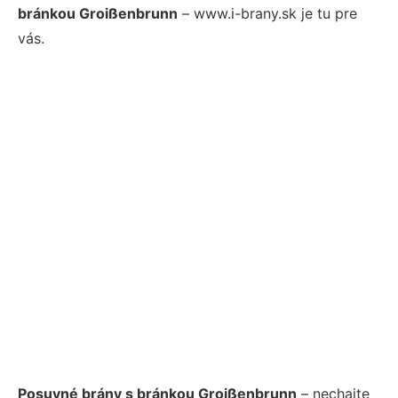
bránkou Groißenbrunn
– www.i-brany.sk je tu pre
vás.
Posuvné brány s bránkou Groißenbrunn
– nechajte