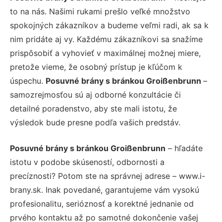
to na nás. Našimi rukami prešlo veľké množstvo
spokojných zákazníkov a budeme veľmi radi, ak sa k
nim pridáte aj vy. Každému zákazníkovi sa snažíme
prispôsobiť a vyhovieť v maximálnej možnej miere,
pretože vieme, že osobný prístup je kľúčom k
úspechu.
Posuvné brány s bránkou Groißenbrunn
–
samozrejmosťou sú aj odborné konzultácie či
detailné poradenstvo, aby ste mali istotu, že
výsledok bude presne podľa vašich predstáv.
Posuvné brány s bránkou Groißenbrunn
– hľadáte
istotu v podobe skúseností, odbornosti a
precíznosti? Potom ste na správnej adrese – www.i-
brany.sk. Inak povedané, garantujeme vám vysokú
profesionalitu, serióznosť a korektné jednanie od
prvého kontaktu až po samotné dokončenie vašej