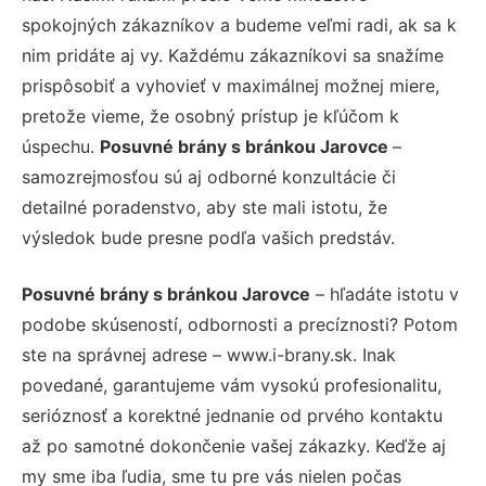
spokojných zákazníkov a budeme veľmi radi, ak sa k
nim pridáte aj vy. Každému zákazníkovi sa snažíme
prispôsobiť a vyhovieť v maximálnej možnej miere,
pretože vieme, že osobný prístup je kľúčom k
úspechu.
Posuvné brány s bránkou Jarovce
–
samozrejmosťou sú aj odborné konzultácie či
detailné poradenstvo, aby ste mali istotu, že
výsledok bude presne podľa vašich predstáv.
Posuvné brány s bránkou Jarovce
– hľadáte istotu v
podobe skúseností, odbornosti a precíznosti? Potom
ste na správnej adrese – www.i-brany.sk. Inak
povedané, garantujeme vám vysokú profesionalitu,
serióznosť a korektné jednanie od prvého kontaktu
až po samotné dokončenie vašej zákazky. Keďže aj
my sme iba ľudia, sme tu pre vás nielen počas