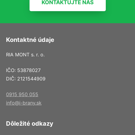
KONTAKTUJTE NÁS
Kontaktné údaje
RIA MONT s. r. o.
IČO: 53878027
DIČ: 2121544909
0915 950 055
info@i-brany.sk
Dôležité odkazy