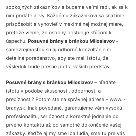
spokojných zákazníkov a budeme veľmi radi, ak sa k
nim pridáte aj vy. Každému zákazníkovi sa snažíme
prispôsobiť a vyhovieť v maximálnej možnej miere,
pretože vieme, že osobný prístup je kľúčom k
úspechu.
Posuvné brány s bránkou Miloslavov
–
samozrejmosťou sú aj odborné konzultácie či
detailné poradenstvo, aby ste mali istotu, že
výsledok bude presne podľa vašich predstáv.
Posuvné brány s bránkou Miloslavov
– hľadáte
istotu v podobe skúseností, odbornosti a
precíznosti? Potom ste na správnej adrese – www.i-
brany.sk. Inak povedané, garantujeme vám vysokú
profesionalitu, serióznosť a korektné jednanie od
prvého kontaktu až po samotné dokončenie vašej
zákazky. Keďže aj my sme iba ľudia, sme tu pre vás