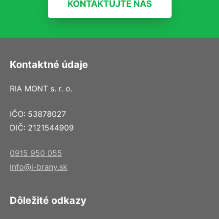
KONTAKTUJTE NÁS
Kontaktné údaje
RIA MONT s. r. o.
IČO: 53878027
DIČ: 2121544909
0915 950 055
info@i-brany.sk
Dôležité odkazy