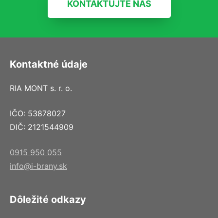
KONTAKTUJTE NÁS
Kontaktné údaje
RIA MONT s. r. o.
IČO: 53878027
DIČ: 2121544909
0915 950 055
info@i-brany.sk
Dôležité odkazy