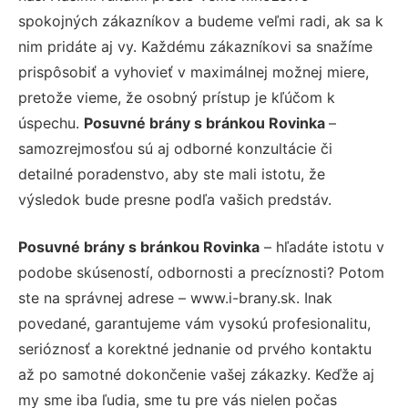
spokojných zákazníkov a budeme veľmi radi, ak sa k
nim pridáte aj vy. Každému zákazníkovi sa snažíme
prispôsobiť a vyhovieť v maximálnej možnej miere,
pretože vieme, že osobný prístup je kľúčom k
úspechu.
Posuvné brány s bránkou Rovinka
–
samozrejmosťou sú aj odborné konzultácie či
detailné poradenstvo, aby ste mali istotu, že
výsledok bude presne podľa vašich predstáv.
Posuvné brány s bránkou Rovinka
– hľadáte istotu v
podobe skúseností, odbornosti a precíznosti? Potom
ste na správnej adrese – www.i-brany.sk. Inak
povedané, garantujeme vám vysokú profesionalitu,
serióznosť a korektné jednanie od prvého kontaktu
až po samotné dokončenie vašej zákazky. Keďže aj
my sme iba ľudia, sme tu pre vás nielen počas