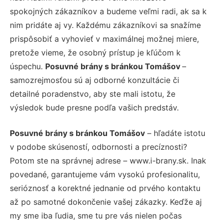
spokojných zákazníkov a budeme veľmi radi, ak sa k
nim pridáte aj vy. Každému zákazníkovi sa snažíme
prispôsobiť a vyhovieť v maximálnej možnej miere,
pretože vieme, že osobný prístup je kľúčom k
úspechu.
Posuvné brány s bránkou Tomášov
–
samozrejmosťou sú aj odborné konzultácie či
detailné poradenstvo, aby ste mali istotu, že
výsledok bude presne podľa vašich predstáv.
Posuvné brány s bránkou Tomášov
– hľadáte istotu
v podobe skúseností, odbornosti a precíznosti?
Potom ste na správnej adrese – www.i-brany.sk. Inak
povedané, garantujeme vám vysokú profesionalitu,
serióznosť a korektné jednanie od prvého kontaktu
až po samotné dokončenie vašej zákazky. Keďže aj
my sme iba ľudia, sme tu pre vás nielen počas