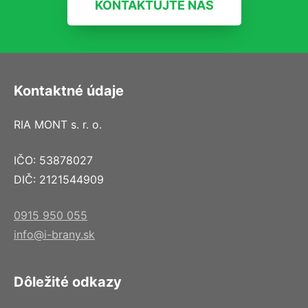
KONTAKTUJTE NÁS
Kontaktné údaje
RIA MONT s. r. o.
IČO: 53878027
DIČ: 2121544909
0915 950 055
info@i-brany.sk
Dôležité odkazy