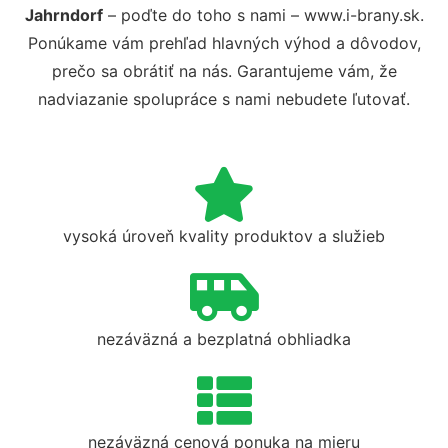
Jahrndorf
– poďte do toho s nami – www.i-brany.sk.
Ponúkame vám prehľad hlavných výhod a dôvodov,
prečo sa obrátiť na nás. Garantujeme vám, že
nadviazanie spolupráce s nami nebudete ľutovať.
vysoká úroveň kvality produktov a služieb
nezáväzná a bezplatná obhliadka
nezáväzná cenová ponuka na mieru