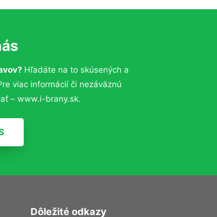
nás
lavov?
Hľadáte na to skúsených a
e viac informácií či nezáväznú
ať – www.i-brany.sk.
S
Dôležité odkazy