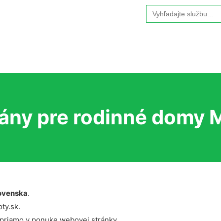
Search
for:
ány pre rodinné domy M
ovenska
.
ty.sk.
 priamo v ponuke webovej stránky.