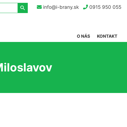
Search Button
info@i-brany.sk
0915 950 055
O NÁS
KONTAKT
iloslavov