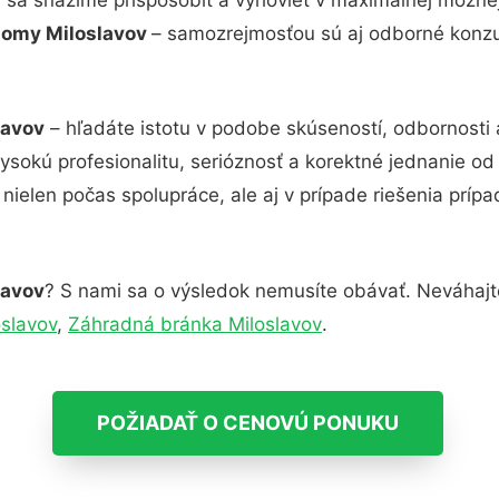
 domy Miloslavov
– samozrejmosťou sú aj odborné konzult
lavov
– hľadáte istotu v podobe skúseností, odbornosti 
sokú profesionalitu, serióznosť a korektné jednanie o
nielen počas spolupráce, ale aj v prípade riešenia príp
lavov
? S nami sa o výsledok nemusíte obávať. Neváhajte a
slavov
,
Záhradná bránka Miloslavov
.
POŽIADAŤ O CENOVÚ PONUKU