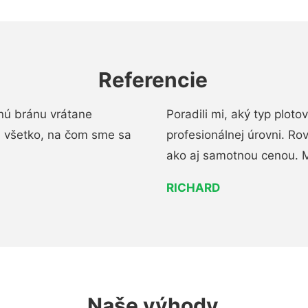
Referencie
nú bránu vrátane
Poradili mi, aký typ ploto
i všetko, na čom sme sa
profesionálnej úrovni. R
ako aj samotnou cenou. 
RICHARD
Naše výhody