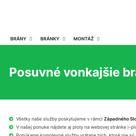
BRÁNY
BRÁNKY
MONTÁŽ
Posuvné vonkajšie br
Všetky naše služby poskytujeme v rámci
Západného Sl
V našej ponuke nájdete aj ploty na webovej stránke i-plo
Ponúkame komplexné služby vrátane tých, ktoré nie sú