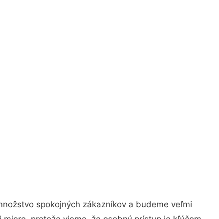
é množstvo spokojných zákazníkov a budeme veľmi
j miere, pretože vieme, že osobný prístup je kľúčom