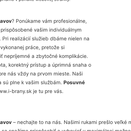
lavov
? Ponúkame vám profesionálne,
ú prispôsobené vašim individuálnym
Pri realizácií služieb dbáme nielen na
 vykonanej práce, pretože si
 nepríjemné a zbytočné komplikácie.
ota, korektný prístup a úprimná snaha o
pre nás vždy na prvom mieste. Naši
a sú plne k vašim službám.
Posuvné
w.i-brany.sk je tu pre vás.
lavov
– nechajte to na nás. Našimi rukami prešlo veľk
i sa snažíme prispôsobiť a vyhovieť v maximálnej možne