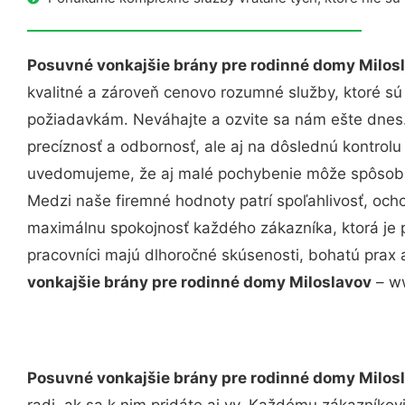
Posuvné vonkajšie brány pre rodinné domy Milos
kvalitné a zároveň cenovo rozumné služby, ktoré s
požiadavkám. Neváhajte a ozvite sa nám ešte dnes. 
precíznosť a odbornosť, ale aj na dôslednú kontrolu
uvedomujeme, že aj malé pochybenie môže spôsobiť
Medzi naše firemné hodnoty patrí spoľahlivosť, och
maximálnu spokojnosť každého zákazníka, ktorá je 
pracovníci majú dlhoročné skúsenosti, bohatú prax 
vonkajšie brány pre rodinné domy Miloslavov
– ww
Posuvné vonkajšie brány pre rodinné domy Milos
radi, ak sa k nim pridáte aj vy. Každému zákazníkov