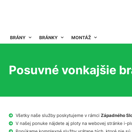
BRÁNY
BRÁNKY
MONTÁŽ
Posuvné vonkajšie br
Všetky naše služby poskytujeme v rámci
Západného Sl
V našej ponuke nájdete aj ploty na webovej stránke i-plo
Ponúkame komplexné služby vrátane tých, ktoré nie sú