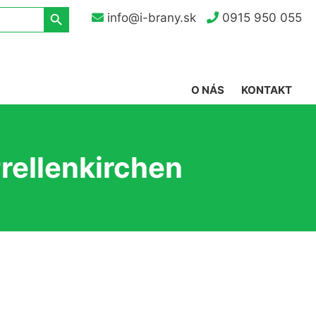
Search Button
info@i-brany.sk
0915 950 055
O NÁS
KONTAKT
rellenkirchen