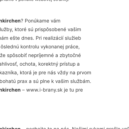
enkirchen
? Ponúkame vám
lužby, ktoré sú prispôsobené vašim
m ešte dnes. Pri realizácií služieb
dôslednú kontrolu vykonanej práce,
že spôsobiť nepríjemné a zbytočné
hlivosť, ochota, korektný prístup a
azníka, ktorá je pre nás vždy na prvom
 bohatú prax a sú plne k vašim službám.
enkirchen
– www.i-brany.sk je tu pre
enkirchen
– nechajte to na nás. Našimi rukami prešlo 