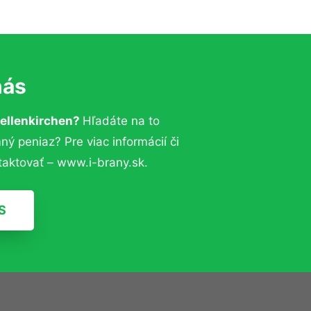
nás
rellenkirchen?
Hľadáte na to
 peniaz? Pre viac informácií či
aktovať – www.i-brany.sk.
S