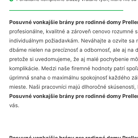
Posuvné vonkajšie brány pre rodinné domy Prell
profesionálne, kvalitné a zároveň cenovo rozumné s
individuálnym požiadavkám. Neváhajte a ozvite sa ná
dbáme nielen na precíznosť a odbornosť, ale aj na 
pretože si uvedomujeme, že aj malé pochybenie mô
komplikácie. Medzi naše firemné hodnoty patrí spoľa
úprimná snaha o maximálnu spokojnosť každého zák
mieste. Naši pracovníci majú dlhoročné skúsenosti,
Posuvné vonkajšie brány pre rodinné domy Prell
vás.
Posuvné vonkajšie brány pre rodinné domy Prell