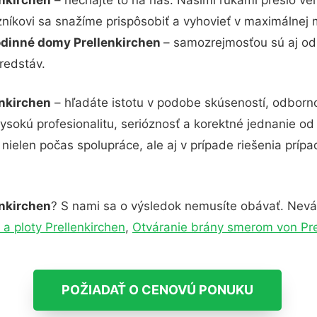
zníkovi sa snažíme prispôsobiť a vyhovieť v maximálnej 
odinné domy Prellenkirchen
– samozrejmosťou sú aj odb
redstáv.
enkirchen
– hľadáte istotu v podobe skúseností, odborno
sokú profesionalitu, serióznosť a korektné jednanie o
nielen počas spolupráce, ale aj v prípade riešenia príp
enkirchen
? S nami sa o výsledok nemusíte obávať. Neváha
a ploty Prellenkirchen
,
Otváranie brány smerom von Pre
POŽIADAŤ O CENOVÚ PONUKU