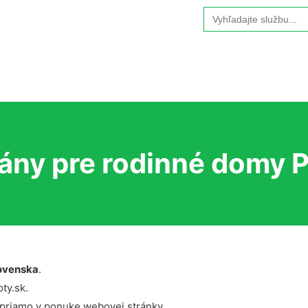
Search
for:
ány pre rodinné domy P
ovenska
.
ty.sk.
 priamo v ponuke webovej stránky.