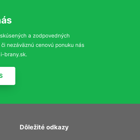
nás
 skúsených a zodpovedných
ií či nezáväznú cenovú ponuku nás
i-brany.sk.
S
Dôležité odkazy