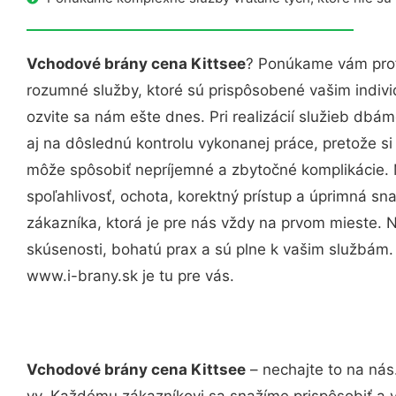
Vchodové brány cena Kittsee
? Ponúkame vám prof
rozumné služby, ktoré sú prispôsobené vašim indi
ozvite sa nám ešte dnes. Pri realizácií služieb dbám
aj na dôslednú kontrolu vykonanej práce, pretože 
môže spôsobiť nepríjemné a zbytočné komplikácie. 
spoľahlivosť, ochota, korektný prístup a úprimná 
zákazníka, ktorá je pre nás vždy na prvom mieste. 
skúsenosti, bohatú prax a sú plne k vašim službám
www.i-brany.sk je tu pre vás.
Vchodové brány cena Kittsee
– nechajte to na nás
vy. Každému zákazníkovi sa snažíme prispôsobiť a 