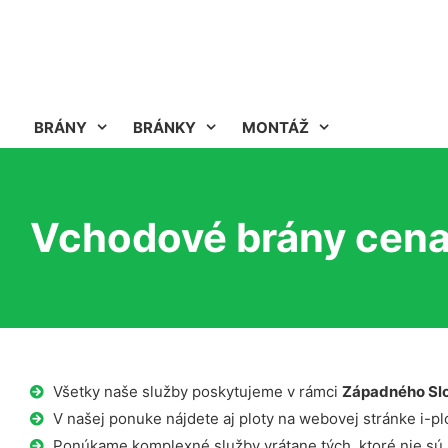
BRÁNY
BRÁNKY
MONTÁŽ
Vchodové brány cena
Všetky naše služby poskytujeme v rámci
Západného Sl
V našej ponuke nájdete aj ploty na webovej stránke i-plo
Ponúkame komplexné služby vrátane tých, ktoré nie sú