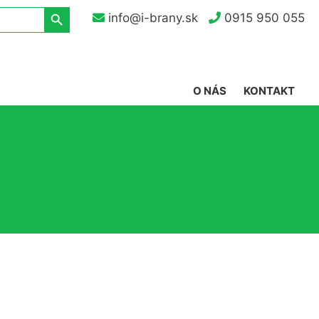
Search Button
info@i-brany.sk
0915 950 055
O NÁS
KONTAKT