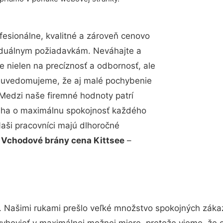
esionálne, kvalitné a zároveň cenovo
viduálnym požiadavkám. Neváhajte a
e nielen na precíznosť a odbornosť, ale
si uvedomujeme, že aj malé pochybenie
Medzi naše firemné hodnoty patrí
snaha o maximálnu spokojnosť každého
Naši pracovníci majú dlhoročné
.
Vchodové brány cena Kittsee
–
. Našimi rukami prešlo veľké množstvo spokojných zákaz
vyhovieť v maximálnej možnej miere, pretože vieme, že 