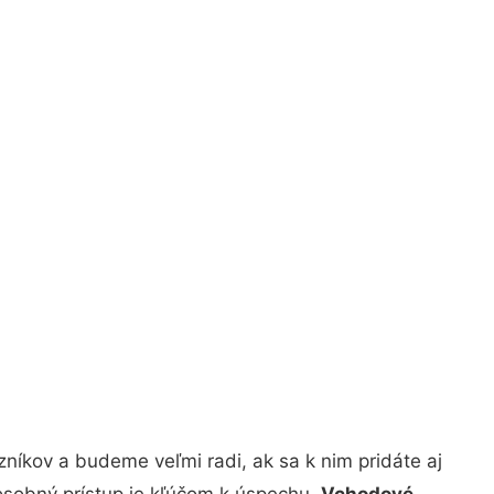
níkov a budeme veľmi radi, ak sa k nim pridáte aj
osobný prístup je kľúčom k úspechu.
Vchodové