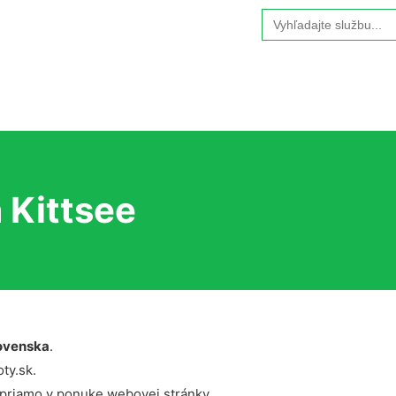
Search
for:
 Kittsee
ovenska
.
ty.sk.
 priamo v ponuke webovej stránky.