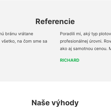
Referencie
nú bránu vrátane
Poradili mi, aký typ ploto
i všetko, na čom sme sa
profesionálnej úrovni. R
ako aj samotnou cenou. 
RICHARD
Naše výhody