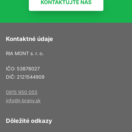
KONTAKTUJTE NÁS
Kontaktné údaje
RIA MONT s. r. o.
IČO: 53878027
DIČ: 2121544909
0915 950 055
info@i-brany.sk
Dôležité odkazy