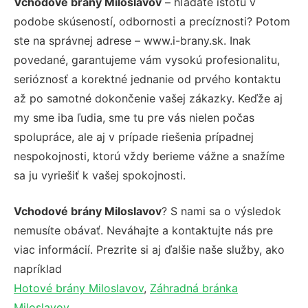
Vchodové brány Miloslavov
– hľadáte istotu v
podobe skúseností, odbornosti a precíznosti? Potom
ste na správnej adrese – www.i-brany.sk. Inak
povedané, garantujeme vám vysokú profesionalitu,
serióznosť a korektné jednanie od prvého kontaktu
až po samotné dokončenie vašej zákazky. Keďže aj
my sme iba ľudia, sme tu pre vás nielen počas
spolupráce, ale aj v prípade riešenia prípadnej
nespokojnosti, ktorú vždy berieme vážne a snažíme
sa ju vyriešiť k vašej spokojnosti.
Vchodové brány Miloslavov
? S nami sa o výsledok
nemusíte obávať. Neváhajte a kontaktujte nás pre
viac informácií. Prezrite si aj ďalšie naše služby, ako
napríklad
Hotové brány Miloslavov
,
Záhradná bránka
Miloslavov