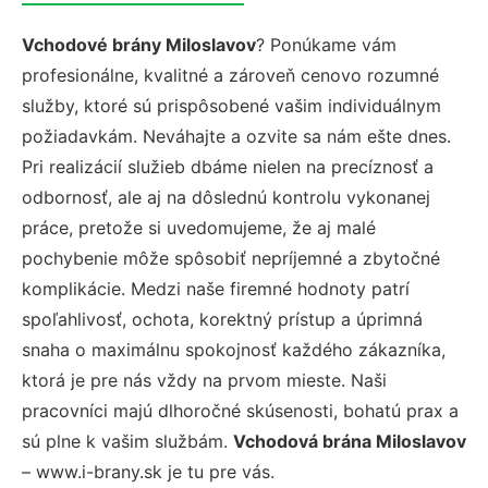
Vchodové brány Miloslavov
? Ponúkame vám
profesionálne, kvalitné a zároveň cenovo rozumné
služby, ktoré sú prispôsobené vašim individuálnym
požiadavkám. Neváhajte a ozvite sa nám ešte dnes.
Pri realizácií služieb dbáme nielen na precíznosť a
odbornosť, ale aj na dôslednú kontrolu vykonanej
práce, pretože si uvedomujeme, že aj malé
pochybenie môže spôsobiť nepríjemné a zbytočné
komplikácie. Medzi naše firemné hodnoty patrí
spoľahlivosť, ochota, korektný prístup a úprimná
snaha o maximálnu spokojnosť každého zákazníka,
ktorá je pre nás vždy na prvom mieste. Naši
pracovníci majú dlhoročné skúsenosti, bohatú prax a
sú plne k vašim službám.
Vchodová brána Miloslavov
– www.i-brany.sk je tu pre vás.