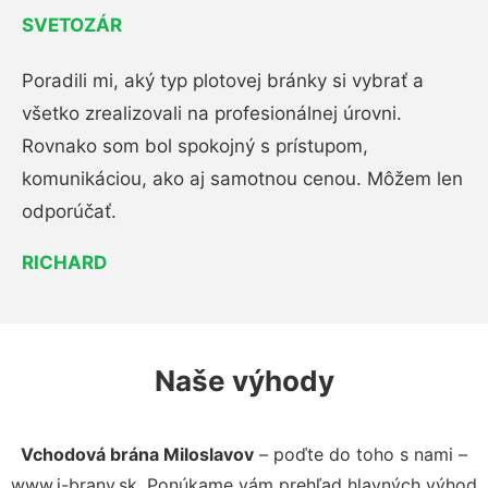
SVETOZÁR
Poradili mi, aký typ plotovej bránky si vybrať a
všetko zrealizovali na profesionálnej úrovni.
Rovnako som bol spokojný s prístupom,
komunikáciou, ako aj samotnou cenou. Môžem len
odporúčať.
RICHARD
Naše výhody
Vchodová brána Miloslavov
– poďte do toho s nami –
www.i-brany.sk. Ponúkame vám prehľad hlavných výhod