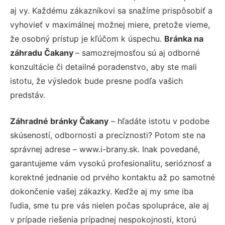
aj vy. Každému zákazníkovi sa snažíme prispôsobiť a
vyhovieť v maximálnej možnej miere, pretože vieme,
že osobný prístup je kľúčom k úspechu.
Bránka na
záhradu Čakany
– samozrejmosťou sú aj odborné
konzultácie či detailné poradenstvo, aby ste mali
istotu, že výsledok bude presne podľa vašich
predstáv.
Záhradné bránky Čakany
– hľadáte istotu v podobe
skúseností, odbornosti a precíznosti? Potom ste na
správnej adrese – www.i-brany.sk. Inak povedané,
garantujeme vám vysokú profesionalitu, serióznosť a
korektné jednanie od prvého kontaktu až po samotné
dokončenie vašej zákazky. Keďže aj my sme iba
ľudia, sme tu pre vás nielen počas spolupráce, ale aj
v prípade riešenia prípadnej nespokojnosti, ktorú