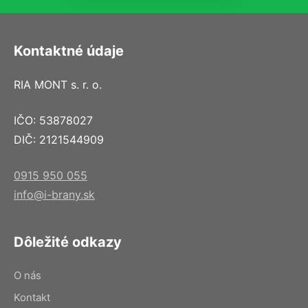
Kontaktné údaje
RIA MONT s. r. o.
IČO: 53878027
DIČ: 2121544909
0915 950 055
info@i-brany.sk
Dôležité odkazy
O nás
Kontakt