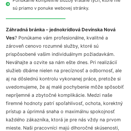
Ponúkame komplexné služby vrátane tých, ktoré nie
sú priamo v ponuke webovej stránky.
Záhradná bránka – jednokrídlová Devínska Nová
Ves
? Ponúkame vám profesionálne, kvalitné a
zároveň cenovo rozumné služby, ktoré sú
prispôsobené vašim individuálnym požiadavkám.
Neváhajte a ozvite sa nám ešte dnes. Pri realizácií
služieb dbáme nielen na precíznosť a odbornosť, ale
aj na dôslednú kontrolu vykonanej práce, pretože si
uvedomujeme, že aj malé pochybenie môže spôsobiť
nepríjemné a zbytočné komplikácie. Medzi naše
firemné hodnoty patrí spoľahlivosť, ochota, korektný
prístup a úprimná snaha o maximálnu spokojnosť
každého zákazníka, ktorá je pre nás vždy na prvom
mieste. Naši pracovníci majú dlhoročné skúsenosti,