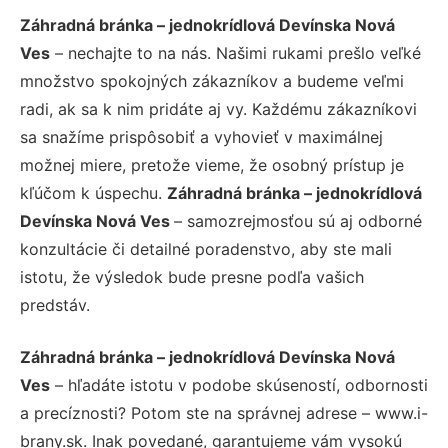
Záhradná bránka – jednokrídlová Devínska Nová
Ves
– nechajte to na nás. Našimi rukami prešlo veľké
množstvo spokojných zákazníkov a budeme veľmi
radi, ak sa k nim pridáte aj vy. Každému zákazníkovi
sa snažíme prispôsobiť a vyhovieť v maximálnej
možnej miere, pretože vieme, že osobný prístup je
kľúčom k úspechu.
Záhradná bránka – jednokrídlová
Devínska Nová Ves
– samozrejmosťou sú aj odborné
konzultácie či detailné poradenstvo, aby ste mali
istotu, že výsledok bude presne podľa vašich
predstáv.
Záhradná bránka – jednokrídlová Devínska Nová
Ves
– hľadáte istotu v podobe skúseností, odbornosti
a precíznosti? Potom ste na správnej adrese – www.i-
brany.sk. Inak povedané, garantujeme vám vysokú