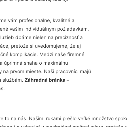
me vám profesionálne, kvalitné a
bené vašim individuálnym požiadavkám.
 služieb dbáme nielen na precíznosť a
ráce, pretože si uvedomujeme, že aj
čné komplikácie. Medzi naše firemné
up a úprimná snaha o maximálnu
y na prvom mieste. Naši pracovníci majú
im službám.
Záhradná bránka –
ás.
e to na nás. Našimi rukami prešlo veľké množstvo spok
pôsobiť a vyhovieť v maximálnej možnej miere, pretože 