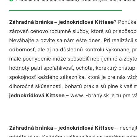
Záhradná bránka – jednokrídlová Kittsee
? Ponúka
zároveň cenovo rozumné služby, ktoré sú prispôso
Neváhajte a ozvite sa nám ešte dnes. Pri realizácií
odbornosť, ale aj na dôslednú kontrolu vykonanej p
malé pochybenie môže spôsobiť nepríjemné a zbyto
hodnoty patrí spoľahlivosť, ochota, korektný príst
spokojnosť každého zákazníka, ktorá je pre nás vžd
dlhoročné skúsenosti, bohatú prax a sú plne k vaš
jednokrídlová Kittsee
– www.i-brany.sk je tu pre v
Záhradná bránka – jednokrídlová Kittsee
– nechajt
pridáte aj vy. Každému zákazníkovi sa snažíme pris