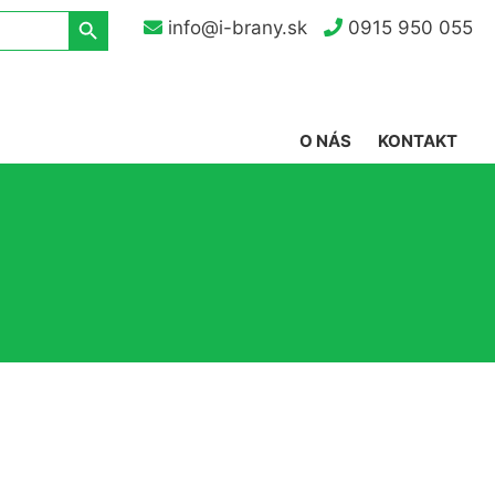
Search Button
info@i-brany.sk
0915 950 055
O NÁS
KONTAKT