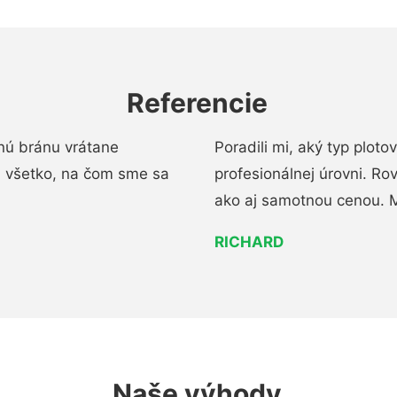
Referencie
nú bránu vrátane
Poradili mi, aký typ ploto
i všetko, na čom sme sa
profesionálnej úrovni. R
ako aj samotnou cenou. 
RICHARD
Naše výhody