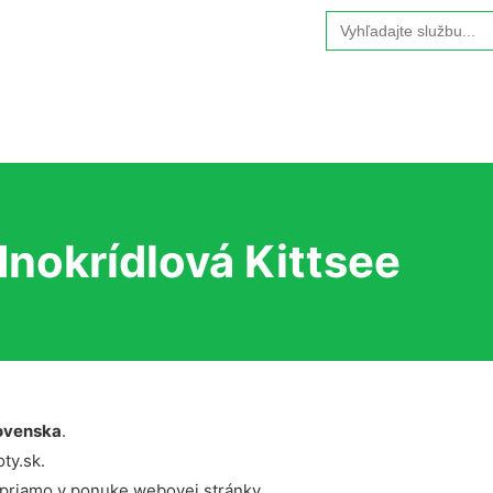
Search
for:
dnokrídlová Kittsee
ovenska
.
ty.sk.
 priamo v ponuke webovej stránky.