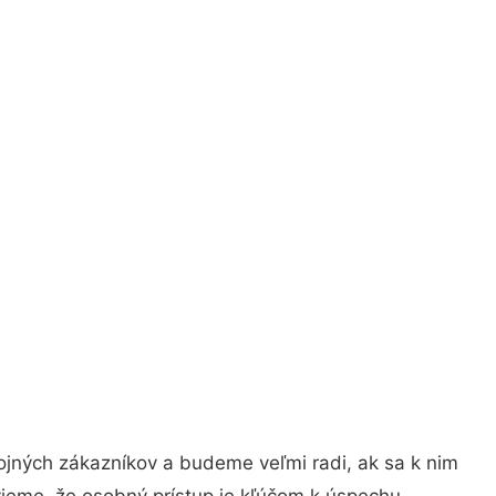
ojných zákazníkov a budeme veľmi radi, ak sa k nim
vieme, že osobný prístup je kľúčom k úspechu.