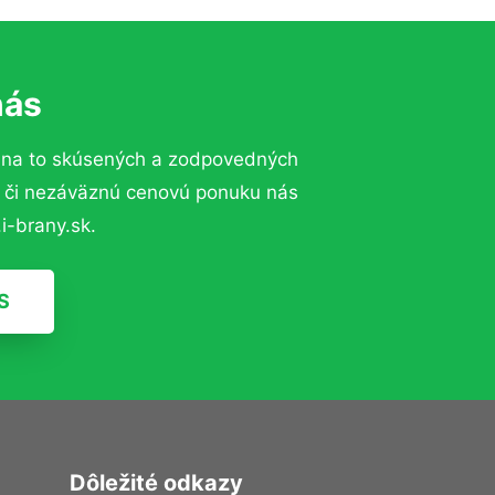
nás
 na to skúsených a zodpovedných
ií či nezáväznú cenovú ponuku nás
i-brany.sk.
S
Dôležité odkazy