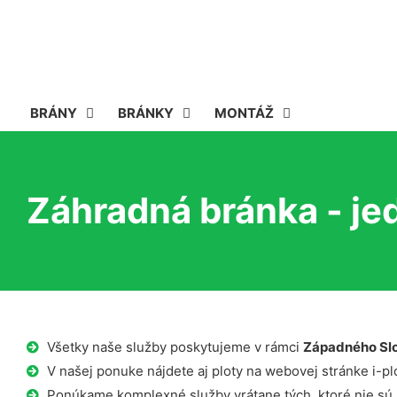
BRÁNY
BRÁNKY
MONTÁŽ
Záhradná bránka - je
Všetky naše služby poskytujeme v rámci
Západného Sl
V našej ponuke nájdete aj ploty na webovej stránke i-plo
Ponúkame komplexné služby vrátane tých, ktoré nie sú